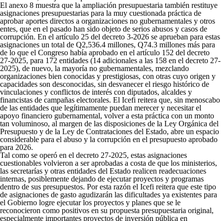
El anexo 8 muestra que la ampliación presupuestaria también restituye
asignaciones presupuestarias para la muy cuestionada práctica de
aprobar aportes directos a organizaciones no gubernamentales y otros
entes, que en el pasado han sido objeto de serios abusos y casos de
corrupción. En el artículo 25 del decreto 3-2026 se aprueban para estas
asignaciones un total de Q2,536.4 millones, Q74.3 millones más para
de lo que el Congreso había aprobado en el artículo 152 del decreto
27-2025, para 172 entidades (14 adicionales a las 158 en el decreto 27-
2025), de nuevo, la mayoría no gubernamentales, mezclando
organizaciones bien conocidas y prestigiosas, con otras cuyo origen y
capacidades son desconocidas, sin desvanecer el riesgo histórico de
vinculaciones y conflictos de interés con diputados, alcaldes y
financistas de campañas electorales. El Icefi reitera que, sin menoscabo
de las entidades que legítimamente puedan merecer y necesitar el
apoyo financiero gubernamental, volver a esta práctica con un monto
tan voluminoso, al margen de las disposiciones de la Ley Orgánica del
Presupuesto y de la Ley de Contrataciones del Estado, abre un espacio
considerable para el abuso y la corrupción en el presupuesto aprobado
para 2026.
Tal como se operó en el decreto 27-2025, estas asignaciones
cuestionables volvieron a ser aprobadas a costa de que los ministerios,
las secretarías y otras entidades del Estado realicen readecuaciones
internas, posiblemente dejando de ejecutar proyectos y programas
dentro de sus presupuestos. Por esta razón el Icefi reitera que este tipo
de asignaciones de gasto agudizarán las dificultades ya existentes para
el Gobierno logre ejecutar los proyectos y planes que se le
reconocieron como positivos en su propuesta presupuestaria original,
especialmente importantes proyectos de inversión pública en