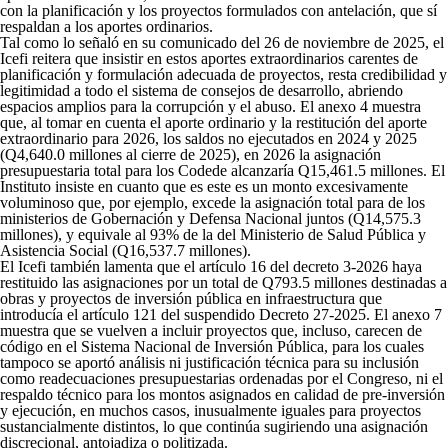
con la planificación y los proyectos formulados con antelación, que sí
respaldan a los aportes ordinarios.
Tal como lo señaló en su comunicado del 26 de noviembre de 2025, el
Icefi reitera que insistir en estos aportes extraordinarios carentes de
planificación y formulación adecuada de proyectos, resta credibilidad y
legitimidad a todo el sistema de consejos de desarrollo, abriendo
espacios amplios para la corrupción y el abuso. El anexo 4 muestra
que, al tomar en cuenta el aporte ordinario y la restitución del aporte
extraordinario para 2026, los saldos no ejecutados en 2024 y 2025
(Q4,640.0 millones al cierre de 2025), en 2026 la asignación
presupuestaria total para los Codede alcanzaría Q15,461.5 millones. El
Instituto insiste en cuanto que es este es un monto excesivamente
voluminoso que, por ejemplo, excede la asignación total para de los
ministerios de Gobernación y Defensa Nacional juntos (Q14,575.3
millones), y equivale al 93% de la del Ministerio de Salud Pública y
Asistencia Social (Q16,537.7 millones).
El Icefi también lamenta que el artículo 16 del decreto 3-2026 haya
restituido las asignaciones por un total de Q793.5 millones destinadas a
obras y proyectos de inversión pública en infraestructura que
introducía el artículo 121 del suspendido Decreto 27-2025. El anexo 7
muestra que se vuelven a incluir proyectos que, incluso, carecen de
código en el Sistema Nacional de Inversión Pública, para los cuales
tampoco se aportó análisis ni justificación técnica para su inclusión
como readecuaciones presupuestarias ordenadas por el Congreso, ni el
respaldo técnico para los montos asignados en calidad de pre-inversión
y ejecución, en muchos casos, inusualmente iguales para proyectos
sustancialmente distintos, lo que continúa sugiriendo una asignación
discrecional, antojadiza o politizada.