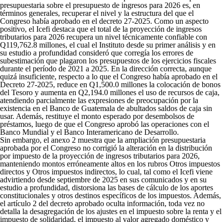
presupuestaria sobre el presupuesto de ingresos para 2026 es, en
términos generales, recuperar el nivel y la estructura del que el
Congreso había aprobado en el decreto 27-2025. Como un aspecto
positivo, el Icefi destaca que el total de la proyección de ingresos
tributarios para 2026 recupera un nivel técnicamente confiable con
Q119,762.8 millones, el cual el Instituto desde su primer análisis y en
su estudio a profundidad consideró que corregía los errores de
subestimación que plagaron los presupuestos de los ejercicios fiscales
durante el período de 2021 a 2025. En la dirección correcta, aunque
quizá insuficiente, respecto a lo que el Congreso había aprobado en el
Decreto 27-2025, reduce en Q1,500.0 millones la colocación de bonos
del Tesoro y aumenta en Q2,194.0 millones el uso de recursos de caja,
atendiendo parcialmente las expresiones de preocupación por la
existencia en el Banco de Guatemala de abultados saldos de caja sin
usar. Además, restituye el monto esperado por desembolsos de
préstamos, luego de que el Congreso aprobó las operaciones con el
Banco Mundial y el Banco Interamericano de Desarrollo.
Sin embargo, el anexo 2 muestra que la ampliación presupuestaria
aprobada por el Congreso no corrigió la alteración en la distribución
por impuesto de la proyección de ingresos tributarios para 2026,
manteniendo montos erróneamente altos en los rubros Otros impuestos
directos y Otros impuestos indirectos, lo cual, tal como el Icefi viene
advirtiendo desde septiembre de 2025 en sus comunicados y en su
estudio a profundidad, distorsiona las bases de cálculo de los aportes
constitucionales y otros destinos específicos de los impuestos. Además,
el artículo 2 del decreto aprobado oculta información, toda vez no
detalla la desagregación de los ajustes en el impuesto sobre la renta y el
impuesto de solidaridad, el impuesto al valor agregado doméstico y