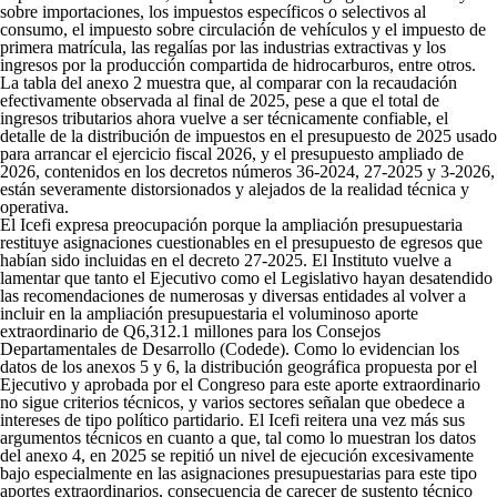
sobre importaciones, los impuestos específicos o selectivos al
consumo, el impuesto sobre circulación de vehículos y el impuesto de
primera matrícula, las regalías por las industrias extractivas y los
ingresos por la producción compartida de hidrocarburos, entre otros.
La tabla del anexo 2 muestra que, al comparar con la recaudación
efectivamente observada al final de 2025, pese a que el total de
ingresos tributarios ahora vuelve a ser técnicamente confiable, el
detalle de la distribución de impuestos en el presupuesto de 2025 usado
para arrancar el ejercicio fiscal 2026, y el presupuesto ampliado de
2026, contenidos en los decretos números 36-2024, 27-2025 y 3-2026,
están severamente distorsionados y alejados de la realidad técnica y
operativa.
El Icefi expresa preocupación porque la ampliación presupuestaria
restituye asignaciones cuestionables en el presupuesto de egresos que
habían sido incluidas en el decreto 27-2025. El Instituto vuelve a
lamentar que tanto el Ejecutivo como el Legislativo hayan desatendido
las recomendaciones de numerosas y diversas entidades al volver a
incluir en la ampliación presupuestaria el voluminoso aporte
extraordinario de Q6,312.1 millones para los Consejos
Departamentales de Desarrollo (Codede). Como lo evidencian los
datos de los anexos 5 y 6, la distribución geográfica propuesta por el
Ejecutivo y aprobada por el Congreso para este aporte extraordinario
no sigue criterios técnicos, y varios sectores señalan que obedece a
intereses de tipo político partidario. El Icefi reitera una vez más sus
argumentos técnicos en cuanto a que, tal como lo muestran los datos
del anexo 4, en 2025 se repitió un nivel de ejecución excesivamente
bajo especialmente en las asignaciones presupuestarias para este tipo
aportes extraordinarios, consecuencia de carecer de sustento técnico