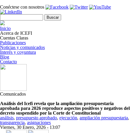
Pasar al contenido principal
Conéctese con nosotros
Formulario de búsqueda
Buscar
Inicio
Acerca de ICEFI
Cuentas Claras
Publicaciones
Noticias y comunicados
Interés y coyuntura
Blog
Contacto
Comunicados
Análisis del Icefi revela que la ampliación presupuestaria
aprobada para 2026 reproduce aspectos positivos y negativos del
decreto suspendido por la Corte de Constitucional
análisis
,
presupuesto aprobado
,
ejecución
,
ampliación presupuestaria
,
transparencia
,
asignaciones
Viernes, 30 Enero, 2026 - 13:07