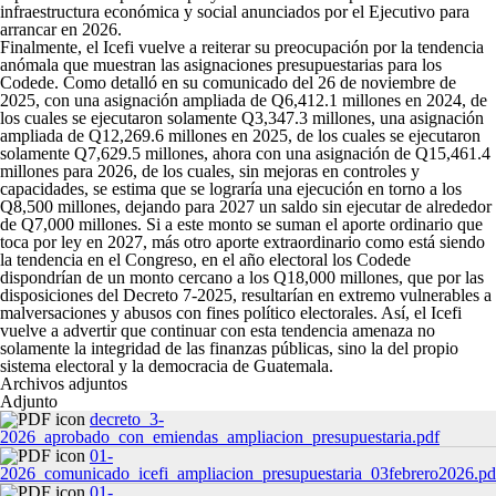
infraestructura económica y social anunciados por el Ejecutivo para
arrancar en 2026.
Finalmente, el Icefi vuelve a reiterar su preocupación por la tendencia
anómala que muestran las asignaciones presupuestarias para los
Codede. Como detalló en su comunicado del 26 de noviembre de
2025, con una asignación ampliada de Q6,412.1 millones en 2024, de
los cuales se ejecutaron solamente Q3,347.3 millones, una asignación
ampliada de Q12,269.6 millones en 2025, de los cuales se ejecutaron
solamente Q7,629.5 millones, ahora con una asignación de Q15,461.4
millones para 2026, de los cuales, sin mejoras en controles y
capacidades, se estima que se lograría una ejecución en torno a los
Q8,500 millones, dejando para 2027 un saldo sin ejecutar de alrededor
de Q7,000 millones. Si a este monto se suman el aporte ordinario que
toca por ley en 2027, más otro aporte extraordinario como está siendo
la tendencia en el Congreso, en el año electoral los Codede
dispondrían de un monto cercano a los Q18,000 millones, que por las
disposiciones del Decreto 7-2025, resultarían en extremo vulnerables a
malversaciones y abusos con fines político electorales. Así, el Icefi
vuelve a advertir que continuar con esta tendencia amenaza no
solamente la integridad de las finanzas públicas, sino la del propio
sistema electoral y la democracia de Guatemala.
Archivos adjuntos
Adjunto
decreto_3-
2026_aprobado_con_emiendas_ampliacion_presupuestaria.pdf
01-
2026_comunicado_icefi_ampliacion_presupuestaria_03febrero2026.pd
01-