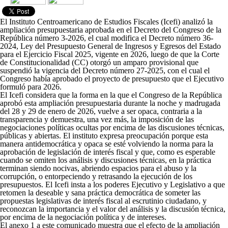
El Instituto Centroamericano de Estudios Fiscales (Icefi) analizó la
ampliación presupuestaria aprobada en el Decreto del Congreso de la
República número 3-2026, el cual modifica el Decreto número 36-
2024, Ley del Presupuesto General de Ingresos y Egresos del Estado
para el Ejercicio Fiscal 2025, vigente en 2026, luego de que la Corte
de Constitucionalidad (CC) otorgó un amparo provisional que
suspendió la vigencia del Decreto número 27-2025, con el cual el
Congreso había aprobado el proyecto de presupuesto que el Ejecutivo
formuló para 2026.
El Icefi considera que la forma en la que el Congreso de la República
aprobó esta ampliación presupuestaria durante la noche y madrugada
del 28 y 29 de enero de 2026, vuelve a ser opaca, contraria a la
transparencia y demuestra, una vez más, la imposición de las
negociaciones políticas ocultas por encima de las discusiones técnicas,
públicas y abiertas. El instituto expresa preocupación porque esta
manera antidemocrática y opaca se esté volviendo la norma para la
aprobación de legislación de interés fiscal y que, como es esperable
cuando se omiten los análisis y discusiones técnicas, en la práctica
terminan siendo nocivas, abriendo espacios para el abuso y la
corrupción, o entorpeciendo y retrasando la ejecución de los
presupuestos. El Icefi insta a los poderes Ejecutivo y Legislativo a que
retomen la deseable y sana práctica democrática de someter las
propuestas legislativas de interés fiscal al escrutinio ciudadano, y
reconozcan la importancia y el valor del análisis y la discusión técnica,
por encima de la negociación política y de intereses.
El anexo 1 a este comunicado muestra que el efecto de la ampliación