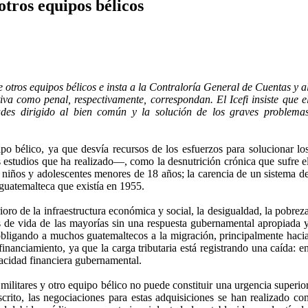
tros equipos bélicos
 otros equipos bélicos e insta a la Contraloría General de Cuentas y a
iva como penal, respectivamente, correspondan. El Icefi insiste que e
ades dirigido al bien común y la solución de los graves problema
po bélico, ya que desvía recursos de los esfuerzos para solucionar lo
s estudios que ha realizado—, como la desnutrición crónica que sufre e
 niños y adolescentes menores de 18 años; la carencia de un sistema d
n guatemalteca que existía en 1955.
ioro de la infraestructura económica y social, la desigualdad, la pobrez
es de vida de las mayorías sin una respuesta gubernamental apropiada 
obligando a muchos guatemaltecos a la migración, principalmente haci
anciamiento, ya que la carga tributaria está registrando una caída: e
pacidad financiera gubernamental.
militares y otro equipo bélico no puede constituir una urgencia superio
scrito, las negociaciones para estas adquisiciones se han realizado co