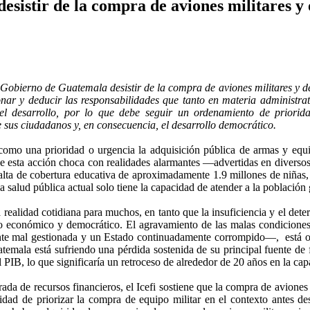
istir de la compra de aviones militares y o
 Gobierno de Guatemala desistir de la compra de aviones militares y de
ionar y deducir las responsabilidades que tanto en materia administrat
 el desarrollo, por lo que debe seguir un ordenamiento de priorid
 sus ciudadanos y, en consecuencia, el desarrollo democrático.
 como una prioridad o urgencia la adquisición pública de armas y equi
 que esta acción choca con realidades alarmantes —advertidas en diverso
alta de cobertura educativa de aproximadamente 1.9 millones de niñas,
la salud pública actual solo tiene la capacidad de atender a la població
realidad cotidiana para muchos, en tanto que la insuficiencia y el deter
ollo económico y democrático. El agravamiento de las malas condicion
ente mal gestionada y un Estado continuadamente corrompido—,
está 
ala está sufriendo una pérdida sostenida de su principal fuente de fin
 PIB, lo que significaría un retroceso de alrededor de 20 años en la ca
da de recursos financieros, el Icefi sostiene que la compra de aviones 
idad de priorizar la compra de equipo militar en el contexto antes de