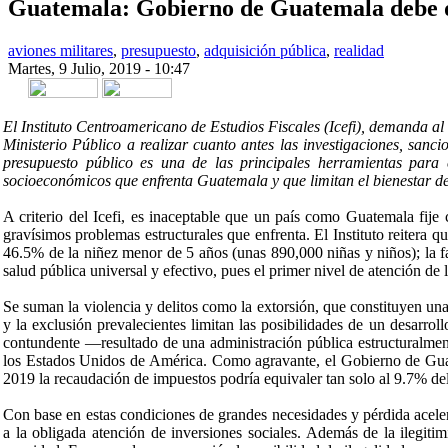
Guatemala: Gobierno de Guatemala debe des
aviones militares
,
presupuesto
,
adquisición pública
,
realidad
Martes, 9 Julio, 2019 - 10:47
Share on Facebook
Tweet Widget
Linkedin Share Button
El Instituto Centroamericano de Estudios Fiscales (Icefi), demanda al
Ministerio Público a realizar cuanto antes las investigaciones, sanc
presupuesto público es una de las principales herramientas para
socioeconómicos que enfrenta Guatemala y que limitan el bienestar de
A criterio del Icefi, es inaceptable que un país como Guatemala fije
gravísimos problemas estructurales que enfrenta. El Instituto reitera
46.5% de la niñez menor de 5 años (unas 890,000 niñas y niños); la f
salud pública universal y efectivo, pues el primer nivel de atención de 
Se suman la violencia y delitos como la extorsión, que constituyen una 
y la exclusión prevalecientes limitan las posibilidades de un desarr
contundente —resultado de una administración pública estructuralm
los Estados Unidos de América. Como agravante, el Gobierno de Guatem
2019 la recaudación de impuestos podría equivaler tan solo al 9.7% del
Con base en estas condiciones de grandes necesidades y pérdida acelera
a la obligada atención de inversiones sociales. Además de la ilegitim