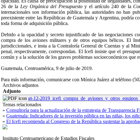
opacidad. Es causa de preocupación la posibilidad de ilegalidades, com
26 de la
Ley Orgánica del Presupuesto
y el artículo 240 de la
Con
internacionales son información pública, las autoridades no han pu
preexistente entre las Repúblicas de Guatemala y Argentina, podría con
toda forma de adquisición pública.
Debido a la opacidad y secreto injustificado de las negociaciones co
compra de los aviones militares y de otros equipos bélicos. El In
jurisdiccionales, e insta a la Contraloría General de Cuentas y al Min
penal, respectivamente, correspondan. El Icefi insiste que el presupu
común y a la solución de los graves problemas socioeconómicos que en
Guatemala, Centroamérica, 9 de julio de 2019.
Para más información, comunicarse con Mónica Juárez al teléfono (50
Archivos adjuntos
Adjunto
gt-12-2019_icefi_compra_de_aviones_y_otros_equipos_m
Temas relacionados
»
Consultoría para la actualización de la estrategia de Transparencia 
»
Guatemala: Indicadores de la inversión pública en las niñas, los niñ
»
El Icefi recomienda al Congreso de la República sustentar la aprobaci
Instituto Centroamericano de Estudios Fiscales