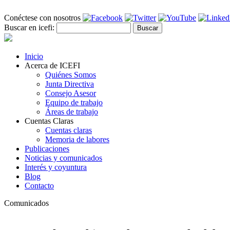
Pasar al contenido principal
Conéctese con nosotros
Buscar
Buscar en icefi:
Formulario de búsqueda
Inicio
Acerca de ICEFI
Quiénes Somos
Junta Directiva
Consejo Asesor
Equipo de trabajo
Áreas de trabajo
Cuentas Claras
Cuentas claras
Memoria de labores
Publicaciones
Noticias y comunicados
Interés y coyuntura
Blog
Contacto
Comunicados