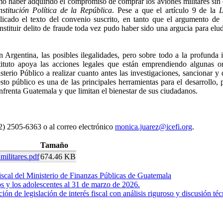
o haber adquirido el compromiso de comprar los aviones militares sin el
stitución Política de la República
. Pese a que el artículo 9 de la
L
blicado el texto del convenio suscrito, en tanto que el argumento de
stituir delito de fraude toda vez pudo haber sido una argucia para elud
n Argentina, las posibles ilegalidades, pero sobre todo a la profunda 
stituto apoya las acciones legales que están emprendiendo algunas o
isterio Público a realizar cuanto antes las investigaciones, sancionar 
esto público es una de las principales herramientas para el desarrollo,
frenta Guatemala y que limitan el bienestar de sus ciudadanos.
2) 2505-6363 o al correo electrónico
monica.juarez@icefi.org
.
Tamaño
ilitares.pdf
674.46 KB
Fiscal del Ministerio de Finanzas Públicas de Guatemala
os y los adolescentes al 31 de marzo de 2026.
ón de legislación de interés fiscal con análisis riguroso y discusión téc