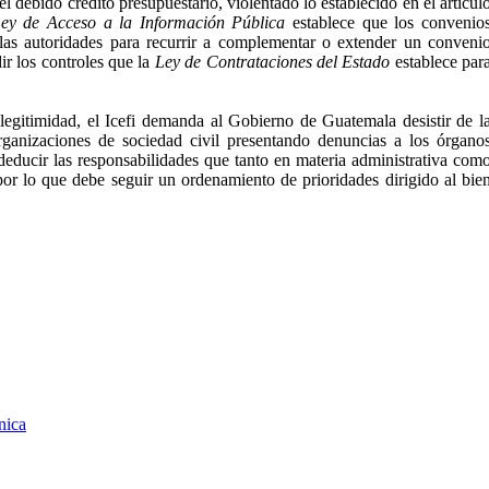
 debido crédito presupuestario, violentado lo establecido en el artícul
ey de Acceso a la Información Pública
establece que los convenio
 las autoridades para recurrir a complementar o extender un conveni
ir los controles que la
Ley de Contrataciones del Estado
establece par
ilegitimidad, el Icefi demanda al Gobierno de Guatemala desistir de l
rganizaciones de sociedad civil presentando denuncias a los órgano
y deducir las responsabilidades que tanto en materia administrativa com
 por lo que debe seguir un ordenamiento de prioridades dirigido al bie
nica