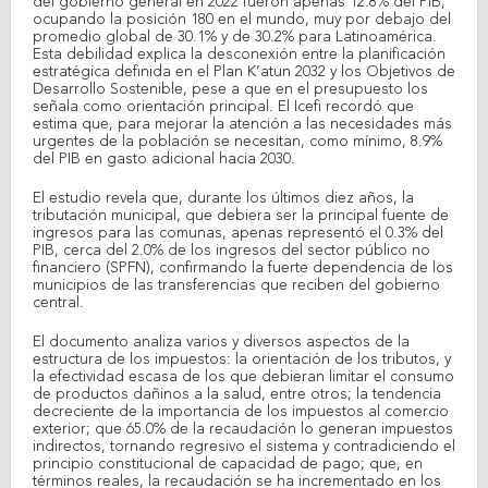
del gobierno general en 2022 fueron apenas 12.8% del PIB,
ocupando la posición 180 en el mundo, muy por debajo del
promedio global de 30.1% y de 30.2% para Latinoamérica.
Esta debilidad explica la desconexión entre la planificación
estratégica definida en el Plan K’atun 2032 y los Objetivos de
Desarrollo Sostenible, pese a que en el presupuesto los
señala como orientación principal. El Icefi recordó que
estima que, para mejorar la atención a las necesidades más
urgentes de la población se necesitan, como mínimo, 8.9%
del PIB en gasto adicional hacia 2030.
El estudio revela que, durante los últimos diez años, la
tributación municipal, que debiera ser la principal fuente de
ingresos para las comunas, apenas representó el 0.3% del
PIB, cerca del 2.0% de los ingresos del sector público no
financiero (SPFN), confirmando la fuerte dependencia de los
municipios de las transferencias que reciben del gobierno
central.
El documento analiza varios y diversos aspectos de la
estructura de los impuestos: la orientación de los tributos, y
la efectividad escasa de los que debieran limitar el consumo
de productos dañinos a la salud, entre otros; la tendencia
decreciente de la importancia de los impuestos al comercio
exterior; que 65.0% de la recaudación lo generan impuestos
indirectos, tornando regresivo el sistema y contradiciendo el
principio constitucional de capacidad de pago; que, en
términos reales, la recaudación se ha incrementado en los