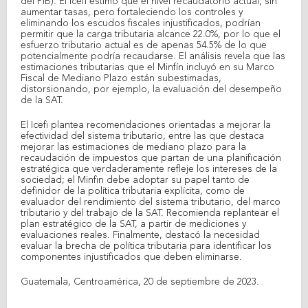
del PIB). El Icefi estimó que el nivel recaudatorio actual, sin
aumentar tasas, pero fortaleciendo los controles y
eliminando los escudos fiscales injustificados, podrían
permitir que la carga tributaria alcance 22.0%, por lo que el
esfuerzo tributario actual es de apenas 54.5% de lo que
potencialmente podría recaudarse. El análisis revela que las
estimaciones tributarias que el Minfín incluyó en su Marco
Fiscal de Mediano Plazo están subestimadas,
distorsionando, por ejemplo, la evaluación del desempeño
de la SAT.
El Icefi plantea recomendaciones orientadas a mejorar la
efectividad del sistema tributario, entre las que destaca
mejorar las estimaciones de mediano plazo para la
recaudación de impuestos que partan de una planificación
estratégica que verdaderamente refleje los intereses de la
sociedad; el Minfin debe adoptar su papel tanto de
definidor de la política tributaria explícita, como de
evaluador del rendimiento del sistema tributario, del marco
tributario y del trabajo de la SAT. Recomienda replantear el
plan estratégico de la SAT, a partir de mediciones y
evaluaciones reales. Finalmente, destacó la necesidad
evaluar la brecha de política tributaria para identificar los
componentes injustificados que deben eliminarse.
Guatemala, Centroamérica, 20 de septiembre de 2023.