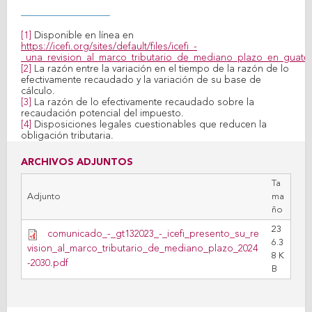
[1]
Disponible en línea en
https://icefi.org/sites/default/files/icefi_-
_una_revision_al_marco_tributario_de_mediano_plazo_en_guate
[2]
La razón entre la variación en el tiempo de la razón de lo
efectivamente recaudado y la variación de su base de
cálculo.
[3]
La razón de lo efectivamente recaudado sobre la
recaudación potencial del impuesto.
[4]
Disposiciones legales cuestionables que reducen la
obligación tributaria.
ARCHIVOS ADJUNTOS
Ta
Adjunto
ma
ño
23
comunicado_-_gt132023_-_icefi_presento_su_re
6.3
vision_al_marco_tributario_de_mediano_plazo_2024
8 K
-2030.pdf
B