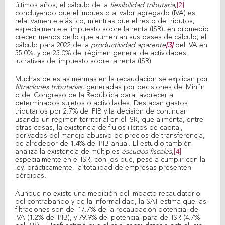
últimos años; el cálculo de la
flexibilidad tributaria
,
[2]
concluyendo que el impuesto al valor agregado (IVA) es
relativamente elástico, mientras que el resto de tributos,
especialmente el impuesto sobre la renta (ISR), en promedio
crecen menos de lo que aumentan sus bases de cálculo; el
cálculo para 2022 de la
productividad aparente
[3]
del IVA en
55.0%, y de 25.0% del régimen general de actividades
lucrativas del impuesto sobre la renta (ISR).
Muchas de estas mermas en la recaudación se explican por
filtraciones tributarias
, generadas por decisiones del Minfin
o del Congreso de la República para favorecer a
determinados sujetos o actividades. Destacan gastos
tributarios por 2.7% del PIB y la decisión de continuar
usando un régimen territorial en el ISR, que alimenta, entre
otras cosas, la existencia de flujos ilícitos de capital,
derivados del manejo abusivo de precios de transferencia,
de alrededor de 1.4% del PIB anual. El estudio también
analiza la existencia de múltiples
escudos fiscales
,
[4]
especialmente en el ISR, con los que, pese a cumplir con la
ley, prácticamente, la totalidad de empresas presenten
pérdidas.
Aunque no existe una medición del impacto recaudatorio
del contrabando y de la informalidad, la SAT estima que las
filtraciones son del 17.7% de la recaudación potencial del
IVA (1.2% del PIB), y 79.9% del potencial para del ISR (4.7%