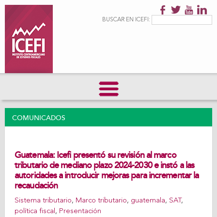
Pasar al
contenido
Formulario de
Buscar
BUSCAR EN ICEFI:
principal
búsqueda
COMUNICADOS
Guatemala: Icefi presentó su revisión al marco
tributario de mediano plazo 2024-2030 e instó a las
autoridades a introducir mejoras para incrementar la
recaudación
Sistema tributario
,
Marco tributario
,
guatemala
,
SAT
,
política fiscal
,
Presentación