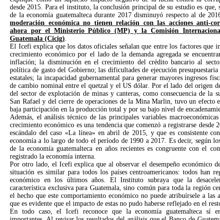
desde 2015. Para el instituto, la conclusión principal de su estudio es que, 
de la economía guatemalteca durante 2017 disminuyó respecto al de 20
moderación económica no tienen relación con las acciones anti-co
ahora por el Ministerio Público (MP) y la Comisión Internacion
Guatemala (Cicig)
.
El Icefi explica que los datos oficiales señalan que entre los factores que 
crecimiento económico por el lado de la demanda agregada se encuentran
inflación; la disminución en el crecimiento del crédito bancario al secto
política de gasto del Gobierno; las dificultades de ejecución presupuestaria
estatales; la incapacidad gubernamental para generar mayores ingresos fisca
de cambio nominal entre el quetzal y el US dólar. Por el lado del origen d
del sector de explotación de minas y canteras, como consecuencia de la s
San Rafael y del cierre de operaciones de la Mina Marlin, tuvo un efecto
baja participación en la producción total y por su bajo nivel de encadenami
Además, el análisis técnico de las principales variables macroeconómicas
crecimiento económico es una tendencia que comenzó a registrarse desde 20
escándalo del caso «La línea» en abril de 2015, y que es consistente con
economía a lo largo de todo el período de 1990 a 2017. Es decir, según los
de la economía guatemalteca en años recientes es congruente con el co
registrado la economía interna.
Por otro lado, el Icefi explica que al observar el desempeño económico des
situación es similar para todos los países centroamericanos: todos han 
económico en los últimos años. El Instituto subraya que la desacel
característica exclusiva para Guatemala, sino común para toda la región ce
el hecho que este comportamiento económico no puede atribuírsele a las a
que es evidente que el impacto de estas no pudo haberse reflejado en el resto
En todo caso, el Icefi reconoce que la economía guatemalteca sí en
importantes. Al revisar los resultados del análisis que el Banco de Guate