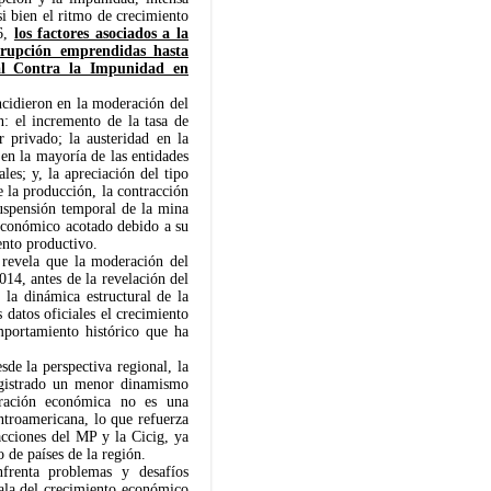
si bien el ritmo de crecimiento
16,
los factores asociados a la
rrupción emprendidas hasta
al Contra la Impunidad en
incidieron en la moderación del
: el incremento de la tasa de
r privado; la austeridad en la
 en la mayoría de las entidades
les; y, la apreciación del tipo
e la producción, la contracción
uspensión temporal de la mina
 económico acotado debido a su
ento productivo.
 revela que la moderación del
14, antes de la revelación del
 la dinámica estructural de la
 datos oficiales el crecimiento
mportamiento histórico que ha
de la perspectiva regional, la
registrado un menor dinamismo
eración económica no es una
ntroamericana, lo que refuerza
cciones del MP y la Cicig, ya
 de países de la región.
frenta problemas y desafíos
mala del crecimiento económico