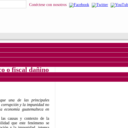
squeda
Conéctese con nosotros
a la corrupción
o o fiscal dañino
 que una de las principales
a corrupción y la impunidad no
 la economía guatemalteca en
las causas y contexto de la
bilidad que este fenómeno se
pción y la impunidad, intensa