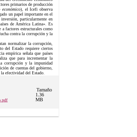
actores primarios de producción
o económico
), el Icefi observa
gado un papel importante en el
 inversión, particularmente en
 países de América Latina». Es
 a factores estructurales como
lucha contra la corrupción y la
ntan normalizar la corrupción,
o del Estado requiere ciertos
ncia empírica señala que países
liza que para incrementar la
 la corrupción y la impunidad
ición de cuentas del gobierno,
 la efectividad del Estado.
Tamaño
1.36
MB
o.pdf