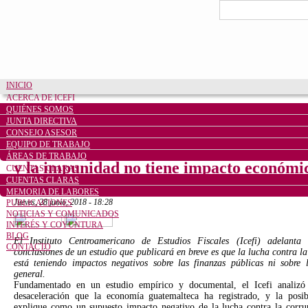
Pasar al contenido principal
Formulario de bú
Buscar
INICIO
ACERCA DE ICEFI
COMUNICADOS
QUIÉNES SOMOS
JUNTA DIRECTIVA
CONSEJO ASESOR
EQUIPO DE TRABAJO
Guatemala: Icefi sostiene que lucha contr
ÁREAS DE TRABAJO
y la impunidad no tiene impacto económic
CUENTAS CLARAS
CUENTAS CLARAS
corrupción
,
transparencia
,
crecimiento económico
MEMORIA DE LABORES
jueves, 28 junio, 2018 - 18:28
PUBLICACIONES
NOTICIAS Y COMUNICADOS
INTERÉS Y COYUNTURA
Share on Facebook
Tweet Widget
Linkedin Share Button
BLOG
El Instituto Centroamericano de Estudios Fiscales (Icefi) adelanta
CONTACTO
conclusiones de un estudio que publicará en breve es que la lucha contra l
está teniendo impactos negativos sobre las finanzas públicas ni sobre
general.
Fundamentado en un estudio empírico y documental, el Icefi analizó 
desaceleración que la economía guatemalteca ha registrado, y la posi
explique como un supuesto impacto negativo de la lucha contra la corru