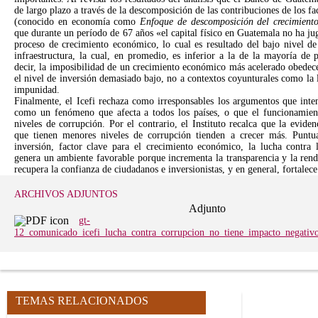
de largo plazo a través de la descomposición de las contribuciones de los f
(conocido en economía como
Enfoque de descomposición del crecimient
que durante un período de 67 años «el capital físico en Guatemala no ha ju
proceso de crecimiento económico, lo cual es resultado del bajo nivel de
infraestructura, la cual, en promedio, es inferior a la de la mayoría de
decir, la imposibilidad de un crecimiento económico más acelerado obedece
el nivel de inversión demasiado bajo, no a contextos coyunturales como la 
impunidad.
Finalmente, el Icefi rechaza como irresponsables los argumentos que inte
como un fenómeno que afecta a todos los países, o que el funcionamient
niveles de corrupción. Por el contrario, el Instituto recalca que la evide
que tienen menores niveles de corrupción tienden a crecer más. Puntua
inversión, factor clave para el crecimiento económico, la lucha contra
genera un ambiente favorable porque incrementa la transparencia y la rend
recupera la confianza de ciudadanos e inversionistas, y en general, fortalece
ARCHIVOS ADJUNTOS
Adjunto
gt-
12_comunicado_icefi_lucha_contra_corrupcion_no_tiene_impacto_negativ
TEMAS RELACIONADOS