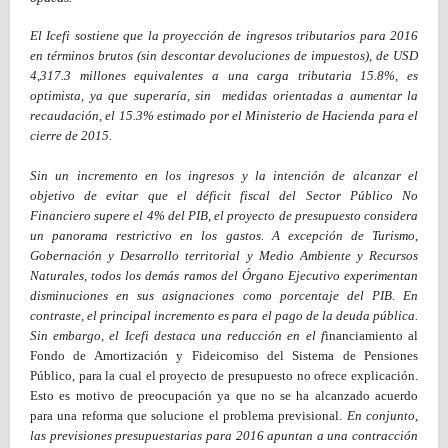
El Icefi sostiene que la proyección de ingresos tributarios para 2016
en términos brutos (sin descontar devoluciones de impuestos), de USD
4,317.3 millones equivalentes a una carga tributaria 15.8%, es
optimista, ya que superaría, sin medidas orientadas a aumentar la
recaudación, el 15.3% estimado por el Ministerio de Hacienda para el
cierre de 2015.
Sin un incremento en los ingresos y la intención de alcanzar el
objetivo de evitar que el déficit fiscal del Sector Público No
Financiero supere el 4% del PIB, el proyecto de presupuesto considera
un panorama restrictivo en los gastos. A excepción de Turismo,
Gobernación y Desarrollo territorial y Medio Ambiente y Recursos
Naturales, todos los demás ramos del Órgano Ejecutivo experimentan
disminuciones en sus asignaciones como porcentaje del PIB. En
contraste, el principal incremento es para el pago de la deuda pública.
Sin embargo, el Icefi destaca una reducción en el f
inanciamiento al
Fondo de Amortización y Fideicomiso del Sistema de Pensiones
Público, para la cual el proyecto de presupuesto no ofrece explicación.
Esto es motivo de preocupación ya que no se ha alcanzado acuerdo
para una reforma que solucione el problema previsional.
En conjunto,
las previsiones presupuestarias para 2016 apuntan a una contracción