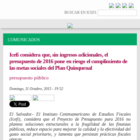
Pasar al
contenido
Formulario de
Buscar
BUSCAR EN ICEFI:
principal
búsqueda
COMUNICADOS
Icefi considera que, sin ingresos adicionales, el
presupuesto de 2016 pone en riesgo el cumplimiento de
las metas sociales del Plan Quinquenal
presupuesto público
Domingo, 11 Octubre, 2015 - 19:52
Share on Facebook
Linkedin Share Button
El Salvador.- El Instituto Centroamericano de Estudios Fiscales
(Icefi), considera que el Proyecto de Presupuesto para 2016 no
plantea soluciones estructurales a la fragilidad de las finanzas
públicas, reduce espacio para mejorar la calidad y la efectividad del
gasto social prioritario, y lamenta que persistan prácticas fiscales
opacas.