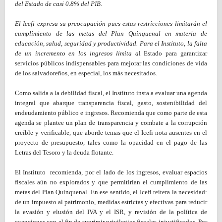
del Estado de casi 0.8% del PIB.
El Icefi expresa su preocupación pues estas restricciones limitarán el
cumplimiento de las metas del Plan Quinquenal en materia de
educación, salud, seguridad y productividad. Para el Instituto, la falta
de un incremento en los ingresos limita a
l Estado para garantizar
servicios públicos indispensables para mejorar las condiciones de vida
de los salvadoreños, en especial, los más necesitados.
Como salida a la debilidad fiscal, el Instituto insta a evaluar una agenda
integral que abarque transparencia fiscal, gasto, sostenibilidad del
endeudamiento público e ingresos. Recomienda que como parte de esta
agenda se plantee un plan de transparencia y combate a la corrupción
creíble y verificable, que aborde temas que el Icefi nota ausentes en el
proyecto de presupuesto, tales como la opacidad en el pago de las
Letras del Tesoro y la deuda flotante.
El Instituto recomienda, por el lado de los ingresos, evaluar espacios
fiscales aún no explorados y que permitirían el cumplimiento de las
metas del Plan Quinquenal. En ese sentido, el Icefi reitera la necesidad:
de un impuesto al patrimonio, medidas estrictas y efectivas para reducir
la evasión y elusión del IVA y el ISR, y revisión de la política de
exenciones con el fin de suprimir privilegios fiscales injustificados. Por