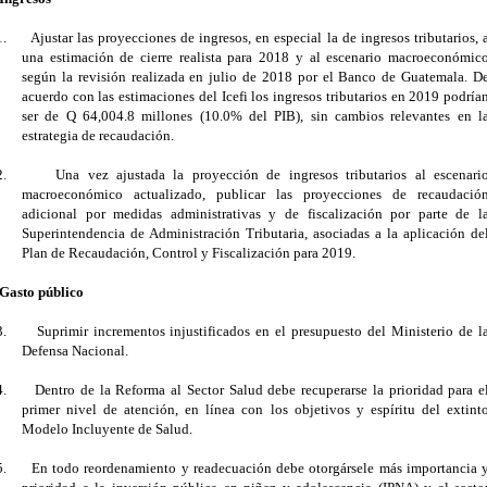
1.
Ajustar las proyecciones de ingresos, en especial la de ingresos tributarios, 
una estimación de cierre realista para 2018 y al escenario macroeconómic
según la revisión realizada en julio de 2018 por el Banco de Guatemala. D
acuerdo con las estimaciones del Icefi los ingresos tributarios en 2019 podría
ser de Q 64,004.8 millones (10.0% del PIB), sin cambios relevantes en l
estrategia de recaudación.
2.
Una vez ajustada la proyección de ingresos tributarios al escenari
macroeconómico actualizado, publicar las proyecciones de recaudació
adicional por medidas administrativas y de fiscalización por parte de l
Superintendencia de Administración Tributaria, asociadas a la aplicación de
Plan de Recaudación, Control y Fiscalización para 2019.
Gasto público
3.
Suprimir incrementos injustificados en el presupuesto del Ministerio de l
Defensa Nacional.
4.
Dentro de la Reforma al Sector Salud debe recuperarse la prioridad para e
primer nivel de atención, en línea con los objetivos y espíritu del extint
Modelo Incluyente de Salud.
5.
En todo reordenamiento y readecuación debe otorgársele más importancia 