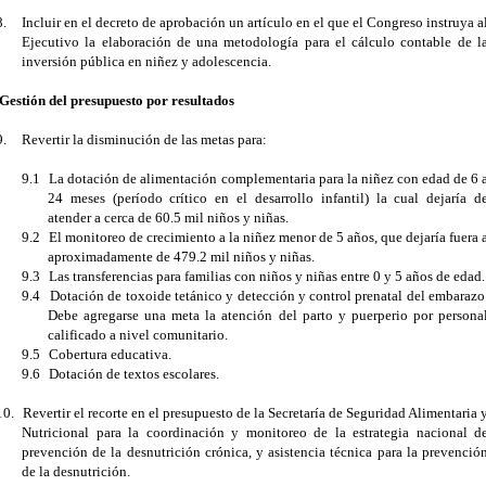
8.
Incluir en el decreto de aprobación un artículo en el que el Congreso instruya a
Ejecutivo la elaboración de una metodología para el cálculo contable de l
inversión pública en niñez y adolescencia.
Gestión del presupuesto por resultados
9.
Revertir la disminución de las metas para:
9.1
La dotación de alimentación complementaria para la niñez con edad de 6 
24 meses (período crítico en el desarrollo infantil) la cual dejaría d
atender a cerca de 60.5 mil niños y niñas.
9.2
El monitoreo de crecimiento a la niñez menor de 5 años, que dejaría fuera 
aproximadamente de 479.2 mil niños y niñas.
9.3
Las transferencias para familias con niños y niñas entre 0 y 5 años de edad.
9.4
Dotación de toxoide tetánico y detección y control prenatal del embarazo
Debe agregarse una meta la atención del parto y puerperio por persona
calificado a nivel comunitario.
9.5
Cobertura educativa.
9.6
Dotación de textos escolares.
10.
Revertir el recorte en el presupuesto de la Secretaría de Seguridad Alimentaria 
Nutricional para la coordinación y monitoreo de la estrategia nacional d
prevención de la desnutrición crónica, y asistencia técnica para la prevenció
de la desnutrición.