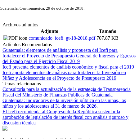
Guatemala, Centroamérica, 29 de octubre de 2018.
Archivos adjuntos
Adjunto
Tamaño
comunicado_icefi_gt-18-2018.pdf
707.87 KB
Artículos Recomendados
Guatemala: elementos de análisis y propuesta del Icefi para
fortalecer el Proyecto de Presupuesto General de Ingresos y Egresos
del Estado para el Ejercicio Fiscal 2019
Icefi presenta elementos de análisis económico y fiscal para el 2019
Icefi aporta elementos de análisis para fortalecer la Inversión en
Niñez y Adolescencia en el Proyecto de Presupuesto 2019
Temas relacionados
Consultoría para la actualización de la estrategia de Transparencia
Fiscal del Ministerio de Finanzas Públicas de Guatemala
Guatemala: Indicadores de la inversión pública en las niñas, los
niños y los adolescentes al 31 de marzo de 2026.
El Icefi recomienda al Congreso de la República sustentar la
aprobación de legislación de interés fiscal con análisis riguroso y
discusión técnica