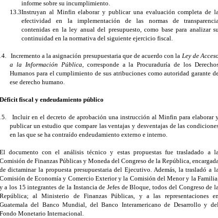
informe sobre su incumplimiento.
13.3
Instruyan al Minfin elaborar y publicar una evaluación completa de l
efectividad en la implementación de las normas de transparenci
contenidas en la ley anual del presupuesto, como base para analizar s
continuidad en la normativa del siguiente ejercicio fiscal.
14.
Incremento a la asignación presupuestaria que de acuerdo con la
Ley de Acces
a la Información Pública
, corresponde a la Procuraduría de los Derecho
Humanos para el cumplimiento de sus atribuciones como autoridad garante d
ese derecho humano.
Déficit fiscal y endeudamiento público
15.
Incluir en el decreto de aprobación una instrucción al Minfin para elaborar 
publicar un estudio que compare las ventajas y desventajas de las condicione
en las que se ha contraído endeudamiento externo e interno.
El documento con el análisis técnico y estas propuestas fue trasladado a l
Comisión de Finanzas Públicas y Moneda del Congreso de la República, encargad
de dictaminar la propuesta presupuestaria del Ejecutivo. Además, la trasladó a l
Comisión de Economía y Comercio Exterior y la Comisión del Menor y la Familia
y a los 15 integrantes de la Instancia de Jefes de Bloque, todos del Congreso de l
República; al Ministerio de Finanzas Públicas, y a las representaciones e
Guatemala del Banco Mundial, del Banco Interamericano de Desarrollo y de
Fondo Monetario Internacional.