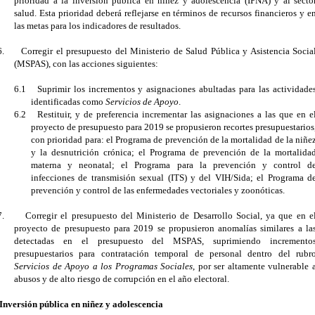
prioridad a la inversión pública en niñez y adolescencia (IPNA) y al secto
salud. Esta prioridad deberá reflejarse en términos de recursos financieros y e
las metas para los indicadores de resultados.
6.
Corregir el presupuesto del Ministerio de Salud Pública y Asistencia Socia
(MSPAS), con las acciones siguientes:
6.1
Suprimir los incrementos y asignaciones abultadas para las actividade
identificadas como
Servicios de Apoyo
.
6.2
Restituir, y de preferencia incrementar las asignaciones a las que en e
proyecto de presupuesto para 2019 se propusieron recortes presupuestarios
con prioridad para: el Programa de prevención de la mortalidad de la niñe
y la desnutrición crónica; el Programa de prevención de la mortalida
materna y neonatal; el Programa para la prevención y control d
infecciones de transmisión sexual (ITS) y del VIH/Sida; el Programa d
prevención y control de las enfermedades vectoriales y zoonóticas.
7.
Corregir el presupuesto del Ministerio de Desarrollo Social, ya que en e
proyecto de presupuesto para 2019 se propusieron anomalías similares a la
detectadas en el presupuesto del MSPAS, suprimiendo incremento
presupuestarios para contratación temporal de personal dentro del rubr
Servicios de Apoyo a los Programas Sociales
, por ser altamente vulnerable 
abusos y de alto riesgo de corrupción en el año electoral.
Inversión pública en niñez y adolescencia