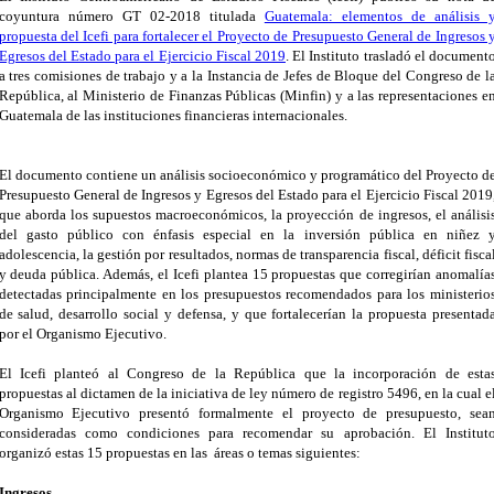
coyuntura número GT 02-2018 titulada
Guatemala: elementos de análisis 
propuesta del Icefi para fortalecer el Proyecto de Presupuesto General de Ingresos 
Egresos del Estado para el Ejercicio Fiscal 2019
.
El Instituto trasladó el document
a tres comisiones de trabajo y a la Instancia de Jefes de Bloque del Congreso de l
República, al Ministerio de Finanzas Públicas (Minfin) y a las representaciones e
Guatemala de las instituciones financieras internacionales.
El documento contiene un análisis socioeconómico y programático del Proyecto d
Presupuesto General de Ingresos y Egresos del Estado para el Ejercicio Fiscal 2019
que aborda los supuestos macroeconómicos, la proyección de ingresos, el análisi
del gasto público con énfasis especial en la inversión pública en niñez 
adolescencia, la gestión por resultados, normas de transparencia fiscal, déficit fisca
y deuda pública. Además, el Icefi plantea 15 propuestas que corregirían anomalía
detectadas principalmente en los presupuestos recomendados para los ministerio
de salud, desarrollo social y defensa, y que fortalecerían la propuesta presentad
por el Organismo Ejecutivo.
El Icefi planteó al Congreso de la República que la incorporación de esta
propuestas al dictamen de la iniciativa de ley número de registro 5496, en la cual e
Organismo Ejecutivo presentó formalmente el proyecto de presupuesto, sea
consideradas como condiciones para recomendar su aprobación. El Institut
organizó estas 15 propuestas en las
áreas o temas siguientes:
Ingresos