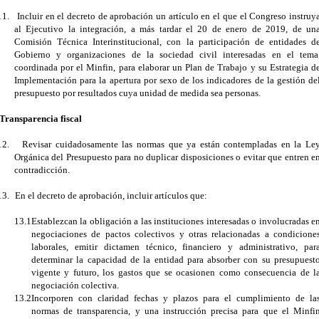
11.
Incluir en el decreto de aprobación un artículo en el que el Congreso instruy
al Ejecutivo la integración, a más tardar el 20 de enero de 2019, de un
Comisión Técnica Interinstitucional, con la participación de entidades d
Gobierno y organizaciones de la sociedad civil interesadas en el tema
coordinada por el Minfin, para elaborar un Plan de Trabajo y su Estrategia d
Implementación para la apertura por sexo de los indicadores de la gestión de
presupuesto por resultados cuya unidad de medida sea personas.
Transparencia fiscal
12.
Revisar cuidadosamente las normas que ya están contempladas en la Le
Orgánica del Presupuesto para no duplicar disposiciones o evitar que entren e
contradicción.
13.
En el decreto de aprobación, incluir artículos que:
13.1
Establezcan la obligación a las instituciones interesadas o involucradas e
negociaciones de pactos colectivos y otras relacionadas a condicione
laborales, emitir dictamen técnico, financiero y administrativo, par
determinar la capacidad de la entidad para absorber con su presupuest
vigente y futuro, los gastos que se ocasionen como consecuencia de l
negociación colectiva.
13.2
Incorporen con claridad fechas y plazos para el cumplimiento de la
normas de transparencia, y una instrucción precisa para que el Minfi