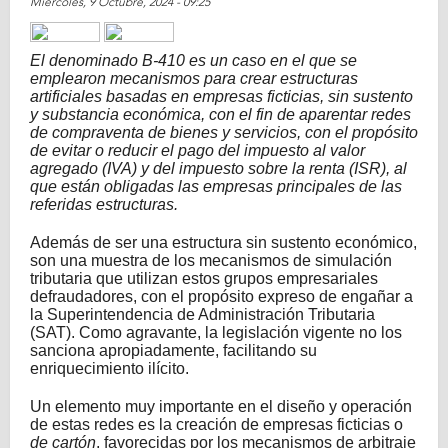
Miércoles, 9 Octubre, 2024 - 09:25
Share on Facebook
Tweet Widget
El denominado B-410 es un caso en el que se
emplearon mecanismos para crear estructuras
artificiales basadas en empresas ficticias, sin sustento
y substancia económica, con el fin de aparentar redes
de compraventa de bienes y servicios, con el propósito
de evitar o reducir el pago del impuesto al valor
agregado (IVA) y del impuesto sobre la renta (ISR), al
que están obligadas las empresas principales de las
referidas estructuras.
Además de ser una estructura sin sustento económico,
son una muestra de los mecanismos de simulación
tributaria que utilizan estos grupos empresariales
defraudadores, con el propósito expreso de engañar a
la Superintendencia de Administración Tributaria
(SAT). Como agravante, la legislación vigente no los
sanciona apropiadamente, facilitando su
enriquecimiento ilícito.
Un elemento muy importante en el diseño y operación
de estas redes es la creación de empresas ficticias o
de cartón
, favorecidas por los mecanismos de arbitraje