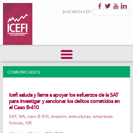
Pasar al
contenido
Formulario de
Buscar
BUSCAR EN ICEFI:
principal
búsqueda
COMUNICADOS
Icefi saluda y llama a apoyar los esfuerzos de la SAT
para investigar y sancionar los delitos cometidos en
el Caso B-410
SAT
,
IVA
,
caso B 410
,
evasión
,
estructuras
,
empresas
ficticias
,
ISR