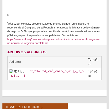
[1]
V
éase, por ejemplo, el comunicado de prensa del Icefi en el que se le
recomienda al Congreso de la República no aprobar la iniciativa de ley número
de registro 6438, que propone la creación de un régimen laxo de adquisiciones
públicas, específico para las municipalidades. Disponible en
https://www.icefi.org/comunicados/guatemala-el-icefi-recomienda-al-congreso-
no-aprobar-el-regimen-paralelo-de
ARCHIVOS ADJUNTOS
Tamañ
Adjunto
o
gt_20-2024_icefi_caso_b_410_-_9_o
164.62
ctubre.pdf
KB
TEMAS RELACIONADOS