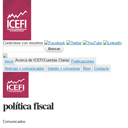
Pasar al
contenido
principal
Conéctese con nosotros
Formulario de búsqueda
Buscar
Acerca de ICEFI
Cuentas Claras
Inicio
Publicaciones
Noticias y comunicados
Interés y coyuntura
Blog
Contacto
política fiscal
Comunicados