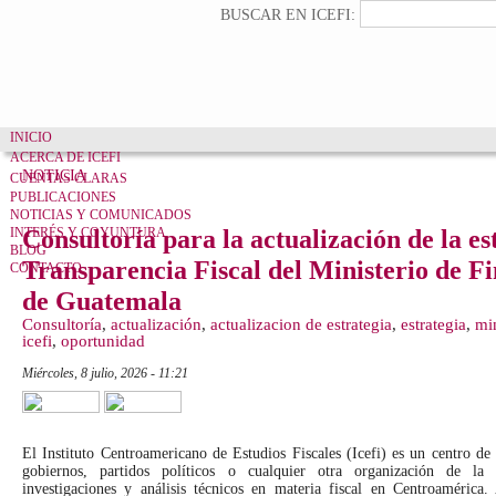
Pasar al contenido principal
Formulario de búsqueda
Buscar
BUSCAR EN ICEFI:
INICIO
ACERCA DE ICEFI
NOTICIA
CUENTAS CLARAS
PUBLICACIONES
NOTICIAS Y COMUNICADOS
INTERÉS Y COYUNTURA
Consultoría para la actualización de la es
BLOG
Transparencia Fiscal del Ministerio de F
CONTACTO
de Guatemala
Consultoría
,
actualización
,
actualizacion de estrategia
,
estrategia
,
mi
icefi
,
oportunidad
miércoles, 8 julio, 2026 - 11:21
Tweet Widget
El Instituto Centroamericano de Estudios Fiscales (Icefi) es un centro d
gobiernos, partidos políticos o cualquier otra organización de la 
investigaciones y análisis técnicos en materia fiscal en Centroamérica