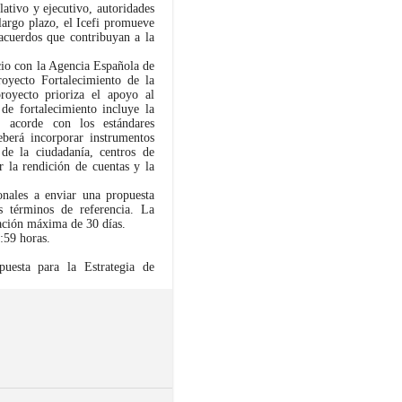
lativo y ejecutivo, autoridades
 largo plazo, el Icefi promueve
 acuerdos que contribuyan a la
ocio con la Agencia Española de
royecto Fortalecimiento de la
proyecto prioriza el apoyo al
de fortalecimiento incluye la
, acorde con los estándares
eberá incorporar instrumentos
e la ciudadanía, centros de
r la rendición de cuentas y la
onales a enviar una propuesta
s términos de referencia. La
ración máxima de 30 días.
2:59 horas.
puesta para la Estrategia de