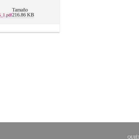
Tamaño
216.86 KB
6_1.pdf
QUIÉ