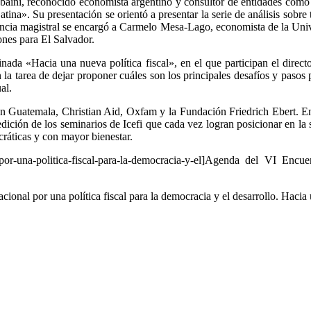
baini, reconocido economista argentino y consultor de entidades com
Latina». Su presentación se orientó a presentar la serie de análisis sobr
encia magistral se encargó a Carmelo Mesa-Lago, economista de la Univer
ones para El Salvador.
ada «Hacia una nueva política fiscal», en el que participan el direct
 tarea de dejar proponer cuáles son los principales desafíos y pasos pa
al.
n Guatemala, Christian Aid, Oxfam y la Fundación Friedrich Ebert. En
ición de los seminarios de Icefi que cada vez logran posicionar en la so
áticas y con mayor bienestar.
al-por-una-politica-fiscal-para-la-democracia-y-el]Agenda del VI Enc
ional por una política fiscal para la democracia y el desarrollo. Hacia un