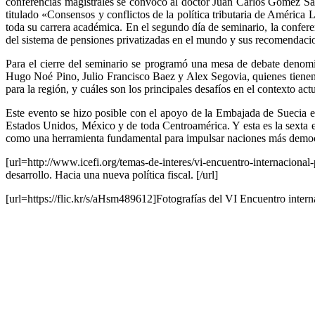
conferencias magistrales se convocó al doctor Juan Carlos Gómez Sa
titulado «Consensos y conflictos de la política tributaria de América 
toda su carrera académica. En el segundo día de seminario, la confer
del sistema de pensiones privatizadas en el mundo y sus recomendaci
Para el cierre del seminario se programó una mesa de debate denomin
Hugo Noé Pino, Julio Francisco Baez y Alex Segovia, quienes tienen la
para la región, y cuáles son los principales desafíos en el contexto actu
Este evento se hizo posible con el apoyo de la Embajada de Suecia e
Estados Unidos, México y de toda Centroamérica. Y esta es la sexta ed
como una herramienta fundamental para impulsar naciones más democr
[url=http://www.icefi.org/temas-de-interes/vi-encuentro-internacion
desarrollo. Hacia una nueva política fiscal. [/url]
[url=https://flic.kr/s/aHsm489612]Fotografías del VI Encuentro internac