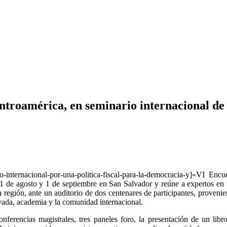
entroamérica, en seminario internacional de 
tro-internacional-por-una-politica-fiscal-para-la-democracia-y]«VI Enc
as 31 de agosto y 1 de septiembre en San Salvador y reúne a expertos e
 la región, ante un auditorio de dos centenares de participantes, proveni
privada, academia y la comunidad internacional.
nferencias magistrales, tres paneles foro, la presentación de un lib