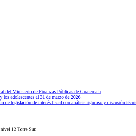
scal del Ministerio de Finanzas Públicas de Guatemala
 y los adolescentes al 31 de marzo de 2026.
 de legislación de interés fiscal con análisis riguroso y discusión técni
nivel 12 Torre Sur.