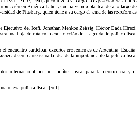
o CEPAL, BID y FMI, quien tuvo a su cargo la exposición de su libro
e tributación en América Latina, que ha venido planteando a lo largo de
sidad de Pittsburg, quien tiene a su cargo el tema de las re-reformas
or Ejecutivo del Icefi, Jonathan Menkos Zeissig, Héctor Dada Hirezi,
ra una hoja de ruta en la construcción de la agenda de política fiscal
 el encuentro participan expertos provenientes de Argentina, España,
ciedad centroamericana la idea de la importancia de la política fiscal
uentro internacional por una política fiscal para la democracia y el
a nueva política fiscal. [/url]