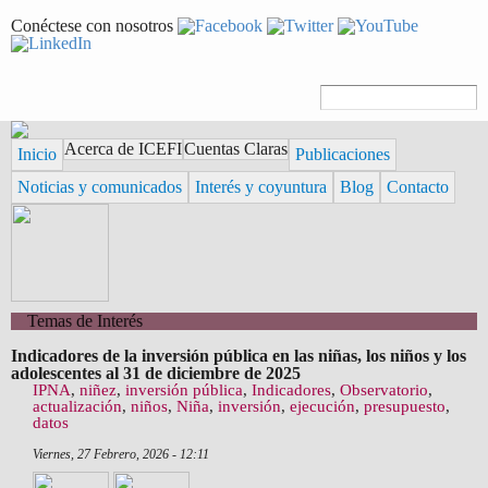
Pasar al
Conéctese con nosotros
contenido
principal
Formulario de
Buscar
búsqueda
Acerca de ICEFI
Cuentas Claras
Inicio
Publicaciones
Noticias y comunicados
Interés y coyuntura
Blog
Contacto
Temas de Interés
Indicadores de la inversión pública en las niñas, los niños y los
adolescentes al 31 de diciembre de 2025
IPNA
,
niñez
,
inversión pública
,
Indicadores
,
Observatorio
,
actualización
,
niños
,
Niña
,
inversión
,
ejecución
,
presupuesto
,
datos
Viernes, 27 Febrero, 2026 - 12:11