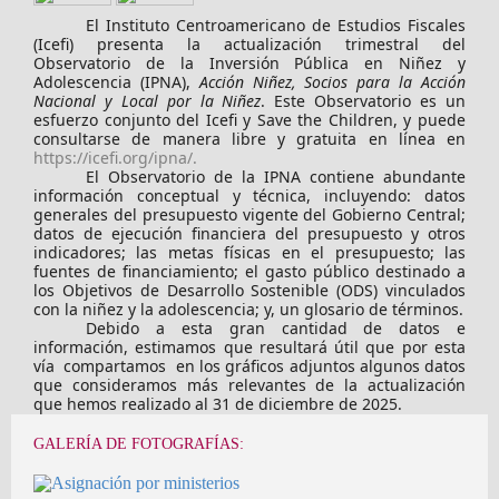
Share on Facebook
Tweet Widget
Linkedin Share Button
El Instituto Centroamericano de Estudios Fiscales
(Icefi) presenta la actualización trimestral del
Observatorio de la Inversión Pública en Niñez y
Adolescencia (IPNA),
Acción Niñez, Socios para la Acción
Nacional y Local por la Niñez
. Este Observatorio es un
esfuerzo conjunto del Icefi y Save the Children, y puede
consultarse de manera libre y gratuita en línea en
https://icefi.org/ipna/
.
El Observatorio de la IPNA contiene abundante
información conceptual y técnica, incluyendo: datos
generales del presupuesto vigente del Gobierno Central;
datos de ejecución financiera del presupuesto y otros
indicadores; las metas físicas en el presupuesto; las
fuentes de financiamiento; el gasto público destinado a
los Objetivos de Desarrollo Sostenible (ODS) vinculados
con la niñez y la adolescencia; y, un glosario de términos.
Debido a esta gran cantidad de datos e
información, estimamos que resultará útil que por esta
vía compartamos en los gráficos adjuntos algunos datos
que consideramos más relevantes de la actualización
que hemos realizado al 31 de diciembre de 2025.
GALERÍA DE FOTOGRAFÍAS: