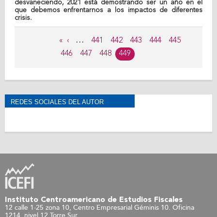
desvaneciendo, 2021 está demostrando ser un año en el
que debemos enfrentarnos a los impactos de diferentes
crisis.
Páginas
«
‹
…
441
442
443
444
445
446
447
448
449
REDES SOCIALES DEL AUTOR
Instituto Centroamericano de Estudios Fiscales
12 calle 1-25 zona 10, Centro Empresarial Géminis 10. Oficina
1214, nivel 12 Torre Sur.