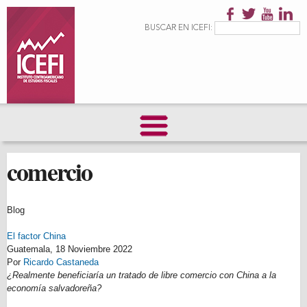
Pasar al
contenido
Formulario de
Buscar
BUSCAR EN ICEFI:
principal
búsqueda
comercio
Blog
El factor China
Guatemala,
18 Noviembre 2022
Por
Ricardo Castaneda
¿Realmente beneficiaría un tratado de libre comercio con China a la
economía salvadoreña?