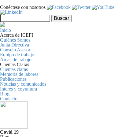
Pasar al contenido principal
Conéctese con nosotros
Formulario de búsqueda
Buscar
Inicio
Acerca de ICEFI
Quiénes Somos
Junta Directiva
Consejo Asesor
Equipo de trabajo
Áreas de trabajo
Cuentas Claras
Cuentas claras
Memoria de labores
Publicaciones
Noticias y comunicados
Interés y coyuntura
Blog
Contacto
Covid 19
Blog