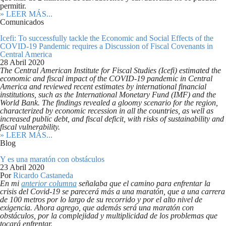
permitir.
» LEER MÁS...
Comunicados
Icefi: To successfully tackle the Economic and Social Effects of the
COVID-19 Pandemic requires a Discussion of Fiscal Covenants in
Central America
28 Abril 2020
The Central American Institute for Fiscal Studies (Icefi) estimated the
economic and fiscal impact of the COVID-19 pandemic in Central
America and reviewed recent estimates by international financial
institutions, such as the International Monetary Fund (IMF) and the
World Bank. The findings revealed a gloomy scenario for the region,
characterized by economic recession in all the countries, as well as
increased public debt, and fiscal deficit, with risks of sustainability and
fiscal vulnerability.
» LEER MÁS...
Blog
Y es una maratón con obstáculos
23 Abril 2020
Por
Ricardo Castaneda
En mi
anterior columna
señalaba que el camino para enfrentar la
crisis del Covid-19 se parecerá más a una maratón, que a una carrera
de 100 metros por lo largo de su recorrido y por el alto nivel de
exigencia. Ahora agrego, que además será una maratón con
obstáculos, por la complejidad y multiplicidad de los problemas que
tocará enfrentar.