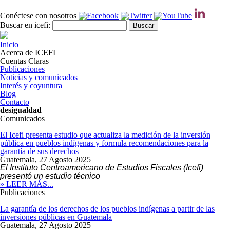
Pasar al contenido principal
Conéctese con nosotros
Formulario de búsqueda
Buscar
Buscar en icefi:
Inicio
Acerca de ICEFI
Cuentas Claras
Publicaciones
Noticias y comunicados
Interés y coyuntura
Blog
Contacto
desigualdad
Comunicados
El Icefi presenta estudio que actualiza la medición de la inversión
pública en pueblos indígenas y formula recomendaciones para la
garantía de sus derechos
Guatemala,
27 Agosto 2025
El Instituto Centroamericano de Estudios Fiscales (Icefi)
presentó un estudio técnico
» LEER MÁS...
Publicaciones
La garantía de los derechos de los pueblos indígenas a partir de las
inversiones públicas en Guatemala
Guatemala,
27 Agosto 2025