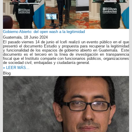
Gobierno Abierto: del open wash a la legitimidad
Guatemala,
18 Junio 2024
El pasado viernes 14 de junio el Icefi realizó un evento público en el que
presentó el documento Estudio y propuesta para recuperar la legitimidad
y funcionalidad de los espacios de gobierno abierto en Guatemala. Este
documento es el tercero en la línea de investigación en transparencia
fiscal que el Instituto comparte con funcionarios públicos, organizaciones
de sociedad civil, embajadas y ciudadanía general.
» LEER MÁS...
Blog