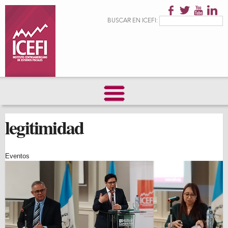
Pasar al
contenido
Formulario de
Buscar
BUSCAR EN ICEFI:
principal
búsqueda
legitimidad
Eventos