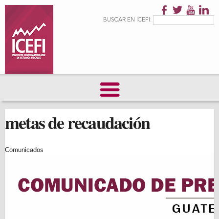
Pasar al
contenido
Formulario de
Buscar
BUSCAR EN ICEFI:
principal
búsqueda
metas de recaudación
Comunicados