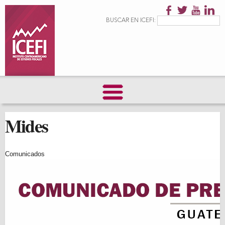
Pasar al
contenido
Formulario de
Buscar
BUSCAR EN ICEFI:
principal
búsqueda
Mides
Comunicados