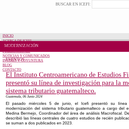
Pasar al contenido principal
Formulario de búsqueda
Buscar
BUSCAR EN ICEFI:
INICIO
ACERCA DE ICEFI
MODERNIZACIÓN
CUENTAS CLARAS
PUBLICACIONES
NOTICIAS Y COMUNICADOS
EVENTOS
INTERÉS Y COYUNTURA
BLOG
CONTACTO
El Instituto Centroamericano de Estudios Fis
presentó su línea de investigación para la 
sistema tributario guatemalteco.
Guatemala,
06 Junio 2024
El pasado miércoles 5 de junio, el Icefi presentó su línea 
modernización del sistema tributario guatemalteco a cargo del 
Medina Bermejo, Coordinador del área de análisis Macrofiscal. De
describió las líneas centrales de cuatro estudios de recién publica
se suman a dos publicados en 2023.