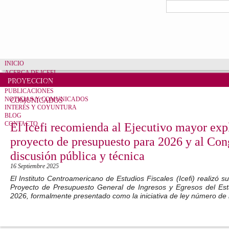
Pasar al contenido principal
Formulario de bú
Buscar
INICIO
ACERCA DE ICEFI
PROYECCION
CUENTAS CLARAS
PUBLICACIONES
NOTICIAS Y COMUNICADOS
COMUNICADOS
INTERÉS Y COYUNTURA
BLOG
CONTACTO
El Icefi recomienda al Ejecutivo mayor exp
proyecto de presupuesto para 2026 y al Con
discusión pública y técnica
16 Septiembre 2025
El Instituto Centroamericano de Estudios Fiscales (Icefi) realizó su
Proyecto de Presupuesto General de Ingresos y Egresos del Estad
2026, formalmente presentado como la iniciativa de ley número de 