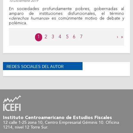
10 Diciembre 2019
En sociedades profundamente pobres, gobernadas al
amparo de instituciones disfuncionales, el término
«
derechos humanos
» es comúnmente motivo de debate y
polémica.
Páginas
1
2
3
4
5
6
7
›
»
REDES SOCIALES DEL AUTOR
Instituto Centroamericano de Estudios Fiscales
12 calle 1-25 zona 10, Centro Empresarial Géminis 10. Oficina
1214, nivel 12 Torre Sur.