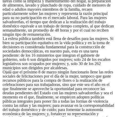
tareas como la limpieza y mantenimiento del hogar, la preparación
de alimentos, lavado y planchado de ropa, cuidado de menores de
edad o adultos mayores miembros de la familia, recaen
particularmente sobre las mujeres y representa la razón principal
para su no participación en el mercado laboral. Para las mujeres
salvadoreñas, el tiempo que dedican a la realización del trabajo
doméstico equivale a un trabajo de tiempo completo, al que dedican
semanalmente, un promedio de 48 horas y por el cual no reciben
ningún tipo de remuneración.
La esfera pública también está llena de desafíos para las mujeres. Si
bien su participación equitativa en la vida política y en la toma de
decisiones es considerada fundamental para la construcción de
sociedades democráticas, en nuestro país, esta es una tarea
pendiente: de los 16 ministerios que integran el gabinete de
gobierno, solo 6 son dirigidos por mujeres; solo 24 de los escaños
legislativos son ocupados por mujeres; y, solo 30 de los 262
municipios son dirigidos por alcaldesas.
Ojalá que el próximo 8 de marzo ningún funcionario llene las redes
sociales de felicitaciones por el día de la mujer, tampoco que gaste
recursos públicos para la compra de flores o la realización de
celebraciones para sus trabajadoras, sino que este sea el año en el
que finalmente se aproveche la oportunidad para reconocer las
deudas pendientes del Estado con las mujeres salvadoreñas y sea el
momento en el que, finalmente, se empiecen adopten políticas
públicas integrales para poner fin a todas las formas de violencia
contra las niñas y las mujeres; para avanzar en la corresponsabilidad
del trabajo doméstico y de cuido; para fomentar la autonomía
económica de las mujeres; y, fortalecer su representación y