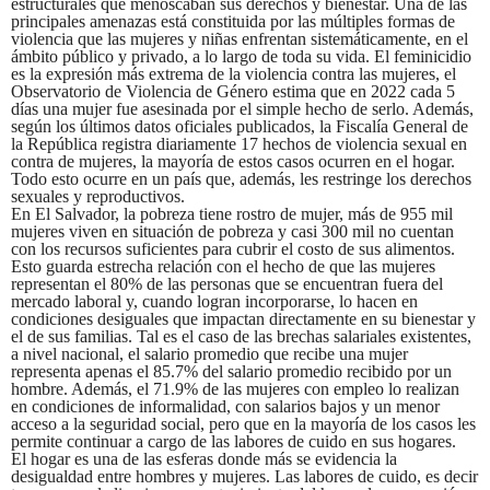
estructurales que menoscaban sus derechos y bienestar. Una de las
principales amenazas está constituida por las múltiples formas de
violencia que las mujeres y niñas enfrentan sistemáticamente, en el
ámbito público y privado, a lo largo de toda su vida. El feminicidio
es la expresión más extrema de la violencia contra las mujeres, el
Observatorio de Violencia de Género estima que en 2022 cada 5
días una mujer fue asesinada por el simple hecho de serlo. Además,
según los últimos datos oficiales publicados, la Fiscalía General de
la República registra diariamente 17 hechos de violencia sexual en
contra de mujeres, la mayoría de estos casos ocurren en el hogar.
Todo esto ocurre en un país que, además, les restringe los derechos
sexuales y reproductivos.
En El Salvador, la pobreza tiene rostro de mujer, más de 955 mil
mujeres viven en situación de pobreza y casi 300 mil no cuentan
con los recursos suficientes para cubrir el costo de sus alimentos.
Esto guarda estrecha relación con el hecho de que las mujeres
representan el 80% de las personas que se encuentran fuera del
mercado laboral y, cuando logran incorporarse, lo hacen en
condiciones desiguales que impactan directamente en su bienestar y
el de sus familias. Tal es el caso de las brechas salariales existentes,
a nivel nacional, el salario promedio que recibe una mujer
representa apenas el 85.7% del salario promedio recibido por un
hombre. Además, el 71.9% de las mujeres con empleo lo realizan
en condiciones de informalidad, con salarios bajos y un menor
acceso a la seguridad social, pero que en la mayoría de los casos les
permite continuar a cargo de las labores de cuido en sus hogares.
El hogar es una de las esferas donde más se evidencia la
desigualdad entre hombres y mujeres. Las labores de cuido, es decir