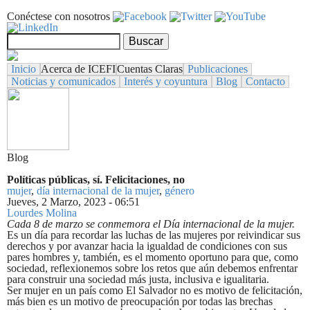
Pasar al contenido principal
Conéctese con nosotros
Formulario de búsqueda
Buscar
Inicio
Acerca de ICEFI
Cuentas Claras
Publicaciones
Noticias y comunicados
Interés y coyuntura
Blog
Contacto
Blog
Políticas públicas, sí. Felicitaciones, no
mujer
,
día internacional de la mujer
,
género
Jueves, 2 Marzo, 2023 - 06:51
Lourdes Molina
Share on Facebook
Tweet Widget
Linkedin Share Button
Cada 8 de marzo se conmemora el Día internacional de la mujer.
Es un día para recordar las luchas de las mujeres por reivindicar sus
derechos y por avanzar hacia la igualdad de condiciones con sus
pares hombres y, también, es el momento oportuno para que, como
sociedad, reflexionemos sobre los retos que aún debemos enfrentar
para construir una sociedad más justa, inclusiva e igualitaria.
Ser mujer en un país como El Salvador no es motivo de felicitación,
más bien es un motivo de preocupación por todas las brechas