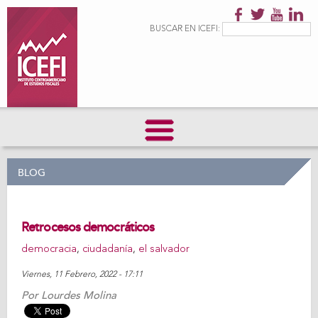
Pasar al
contenido
Formulario de
Buscar
BUSCAR EN ICEFI:
principal
búsqueda
BLOG
Retrocesos democráticos
democracia
,
ciudadanía
,
el salvador
Viernes, 11 Febrero, 2022 - 17:11
Por
Lourdes Molina