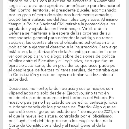
febrero de 2020, con la excusa de exhortar a la Asamblea
Legislativa para que aprobara un préstamo para financiar el
Plan Control Territorial, el presidente Bukele, acompañado
por un gran número de soldados fuertemente armados,
ocupó las instalaciones del Asamblea Legislativa. Al mismo
tiempo la Policía Nacional Civil retiraba la protección a los
diputados y diputadas en funciones; el Ministro de la
Defensa se mantenía a la espera de las órdenes de su
comandante general para defender la patria; y en redes
sociales, las cuentas afines al oficialismo exhortaban a la
población a ejercer el derecho a la insurrección. Pero algo
está claro, la militarización de la Asamblea nada tenía que
ver con propiciar un diálogo sobre decisiones de política
pública entre el Ejecutivo y el Legislativo, sino que fue un
ejercicio autoritario, de un presidente, que acuerpado por
el despliegue de fuerzas militares serviles, demostraba que
la Constitución y resto de leyes no tenían validez ante su
autoridad.
Desde ese momento, la democracia y sus principios son
vilipendiados no solo desde el Ejecutivo, sino también
desde el resto de poderes e instituciones del Estado. En
nuestro país ya no hay Estado de derecho, certeza jurídica
o independencia de los poderes del Estado. Algo que se
concretó con el golpe de estado del 1 de mayo de 2021, en
el que la nueva legislatura, controlada por el oficialismo,
destituyó sin el debido proceso a los magistrados de la
Corte de Constitucionalidad y al Fiscal General de la