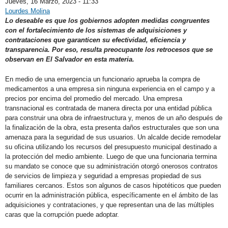
Jueves, 16 Marzo, 2023 - 11:33
Lourdes Molina
Share on Facebook
Tweet Widget
Linkedin Share Button
Lo deseable es que los gobiernos adopten medidas congruentes
con el fortalecimiento de los sistemas de adquisiciones y
contrataciones que garanticen su efectividad, eficiencia y
transparencia. Por eso, resulta preocupante los retrocesos que se
observan en El Salvador en esta materia.
En medio de una emergencia un funcionario aprueba la compra de
medicamentos a una empresa sin ninguna experiencia en el campo y a
precios por encima del promedio del mercado. Una empresa
transnacional es contratada de manera directa por una entidad pública
para construir una obra de infraestructura y, menos de un año después de
la finalización de la obra, esta presenta daños estructurales que son una
amenaza para la seguridad de sus usuarios. Un alcalde decide remodelar
su oficina utilizando los recursos del presupuesto municipal destinado a
la protección del medio ambiente. Luego de que una funcionaria termina
su mandato se conoce que su administración otorgó onerosos contratos
de servicios de limpieza y seguridad a empresas propiedad de sus
familiares cercanos. Estos son algunos de casos hipotéticos que pueden
ocurrir en la administración pública, específicamente en el ámbito de las
adquisiciones y contrataciones, y que representan una de las múltiples
caras que la corrupción puede adoptar.