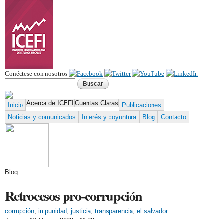
Pasar al
contenido
principal
Conéctese con nosotros
Formulario de búsqueda
Buscar
Acerca de ICEFI
Cuentas Claras
Inicio
Publicaciones
Noticias y comunicados
Interés y coyuntura
Blog
Contacto
Blog
Retrocesos pro-corrupción
corrupción
,
impunidad
,
justicia
,
transparencia
,
el salvador