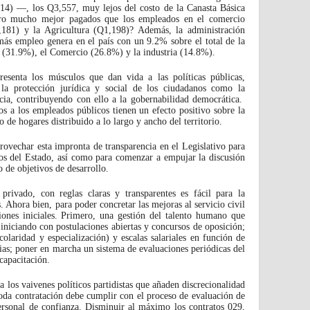
2014) —, los Q3,557, muy lejos del costo de la Canasta Básica
ro mucho mejor pagados que los empleados en el comercio
,181) y la Agricultura (Q1,198)? Además, la administración
 más empleo genera en el país con un 9.2% sobre el total de la
a (31.9%), el Comercio (26.8%) y la industria (14.8%).
resenta los músculos que dan vida a las políticas públicas,
 la protección jurídica y social de los ciudadanos como la
ticia, contribuyendo con ello a la gobernabilidad democrática.
 a los empleados públicos tienen un efecto positivo sobre la
 de hogares distribuido a lo largo y ancho del territorio.
rovechar esta impronta de transparencia en el Legislativo para
nos del Estado, así como para comenzar a empujar la discusión
o de objetivos de desarrollo.
privado, con reglas claras y transparentes es fácil para la
. Ahora bien, para poder concretar las mejoras al servicio civil
iones iniciales. Primero, una gestión del talento humano que
iniciando con postulaciones abiertas y concursos de oposición;
colaridad y especialización) y escalas salariales en función de
ias; poner en marcha un sistema de evaluaciones periódicas del
capacitación.
a los vaivenes políticos partidistas que añaden discrecionalidad
Toda contratación debe cumplir con el proceso de evaluación de
personal de confianza. Disminuir al máximo los contratos 029,