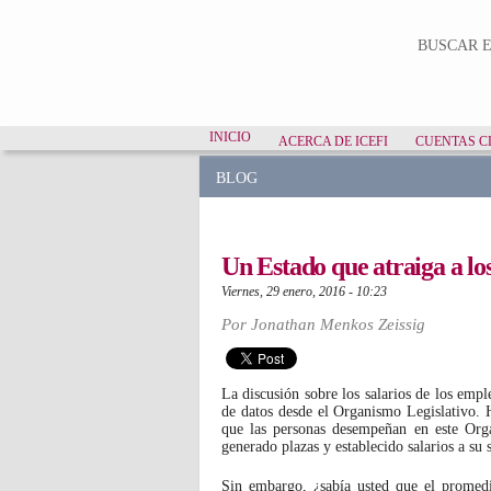
Formu
BUSCAR E
INICIO
ACERCA DE ICEFI
CUENTAS C
BLOG
Un Estado que atraiga a los
viernes, 29 enero, 2016 - 10:23
Por
Jonathan Menkos Zeissig
Linkedin Share Button
La discusión sobre los salarios de los emp
de datos desde el Organismo Legislativo. Ha
que las personas desempeñan en este Orga
generado plazas y establecido salarios a su 
Sin embargo, ¿sabía usted que el promed