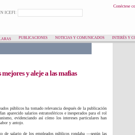
Pasar al
Conéctese c
contenido
lario de búsqueda
Buscar
N ICEFI:
principal
PUBLICACIONES
NOTICIAS Y COMUNICADOS
INTERÉS Y 
LARAS
 mejores y aleje a las mafias
leados públicos ha tomado relevancia después de la publicación
n aparecido salarios estratosféricos e inesperados para el rol
nismo, evidenciando así cómo los intereses particulares han
sabor y antojo.
io de salario de los empleados públicos rondaba ―según las