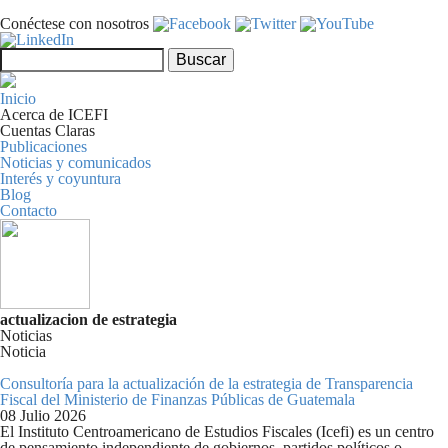
Pasar al contenido principal
Conéctese con nosotros
Formulario de búsqueda
Buscar
Inicio
Acerca de ICEFI
Cuentas Claras
Publicaciones
Noticias y comunicados
Interés y coyuntura
Blog
Contacto
actualizacion de estrategia
Noticias
Noticia
Consultoría para la actualización de la estrategia de Transparencia
Fiscal del Ministerio de Finanzas Públicas de Guatemala
08 Julio 2026
El Instituto Centroamericano de Estudios Fiscales (Icefi) es un centro
de pensamiento independiente de gobiernos, partidos políticos o