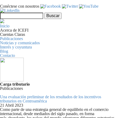
Pasar al contenido principal
Conéctese con nosotros
Formulario de búsqueda
Buscar
Inicio
Acerca de ICEFI
Cuentas Claras
Publicaciones
Noticias y comunicados
Interés y coyuntura
Blog
Contacto
Carga tributario
Publicaciones
Una evaluación preliminar de los resultados de los incentivos
tributarios en Centroamérica
21 Abril 2023
Como parte de una estrategia general de equilibrio en el comercio
internacional, desde mediados del siglo pasado, en forma
más abundante, los países del mundo adoptaron diferentes estrategias