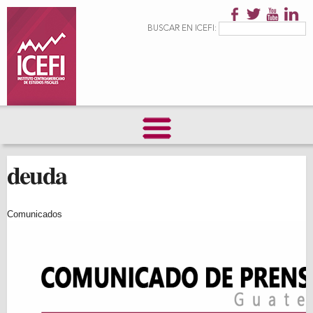
Pasar al
contenido
Formulario de
Buscar
BUSCAR EN ICEFI:
principal
búsqueda
deuda
Comunicados