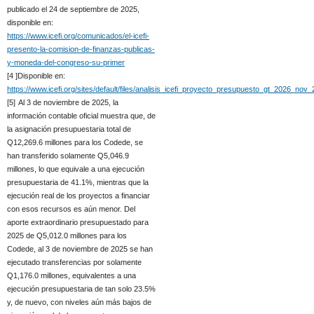
publicado el 24 de septiembre de 2025,
disponible en:
https://www.icefi.org/comunicados/el-icefi-
presento-la-comision-de-finanzas-publicas-
y-moneda-del-congreso-su-primer
[4 ]
Disponible en:
https://www.icefi.org/sites/default/files/analisis_icefi_proyecto_presupuesto_gt_2026_nov
[5]
Al 3 de noviembre de 2025, la
información contable oficial muestra que, de
la asignación presupuestaria total de
Q12,269.6 millones para los Codede, se
han transferido solamente Q5,046.9
millones, lo que equivale a una ejecución
presupuestaria de 41.1%, mientras que la
ejecución real de los proyectos a financiar
con esos recursos es aún menor. Del
aporte extraordinario presupuestado para
2025 de Q5,012.0 millones para los
Codede, al 3 de noviembre de 2025 se han
ejecutado transferencias por solamente
Q1,176.0 millones, equivalentes a una
ejecución presupuestaria de tan solo 23.5%
y, de nuevo, con niveles aún más bajos de