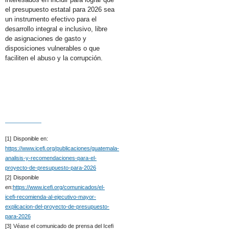
el presupuesto estatal para 2026 sea
un instrumento efectivo para el
desarrollo integral e inclusivo, libre
de asignaciones de gasto y
disposiciones vulnerables o que
faciliten el abuso y la corrupción.
[1]
Disponible en:
https://www.icefi.org/publicaciones/guatemala-
analisis-y-recomendaciones-para-el-
proyecto-de-presupuesto-para-2026
[2]
Disponible
en:
https://www.icefi.org/comunicados/el-
icefi-recomienda-al-ejecutivo-mayor-
explicacion-del-proyecto-de-presupuesto-
para-2026
[3]
Véase el comunicado de prensa del Icefi