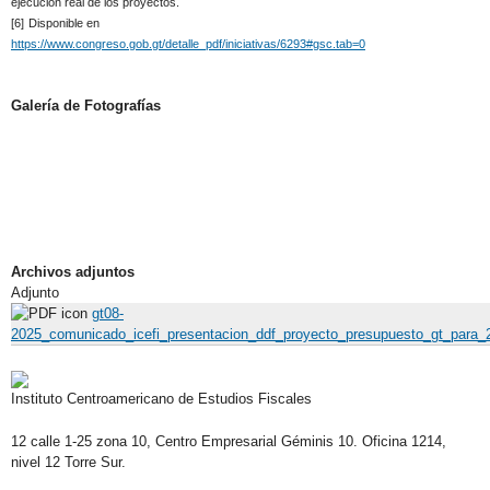
ejecución real de los proyectos.
[6]
Disponible en
https://www.congreso.gob.gt/detalle_pdf/iniciativas/6293#gsc.tab=0
Galería de Fotografías
Archivos adjuntos
Adjunto
gt08-
2025_comunicado_icefi_presentacion_ddf_proyecto_presupuesto_gt_para
Instituto Centroamericano de Estudios Fiscales
12 calle 1-25 zona 10, Centro Empresarial Géminis 10. Oficina 1214,
nivel 12 Torre Sur.