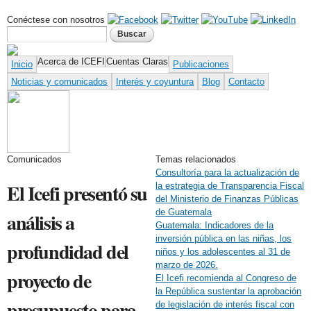
Pasar al
Conéctese con nosotros
contenido
Formulario de búsqueda
Buscar
principal
Acerca de ICEFI
Cuentas Claras
Inicio
Publicaciones
Noticias y comunicados
Interés y coyuntura
Blog
Contacto
Comunicados
Temas relacionados
Consultoría para la actualización de
El Icefi presentó su
la estrategia de Transparencia Fiscal
del Ministerio de Finanzas Públicas
de Guatemala
análisis a
Guatemala: Indicadores de la
inversión pública en las niñas, los
profundidad del
niños y los adolescentes al 31 de
marzo de 2026.
proyecto de
El Icefi recomienda al Congreso de
la República sustentar la aprobación
presupuesto para
de legislación de interés fiscal con