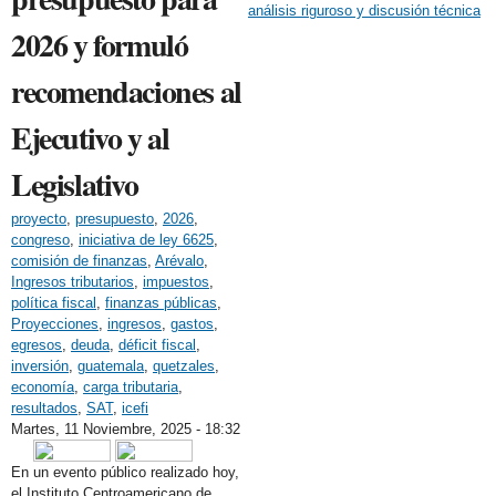
análisis riguroso y discusión técnica
2026 y formuló
recomendaciones al
Ejecutivo y al
Legislativo
proyecto
,
presupuesto
,
2026
,
congreso
,
iniciativa de ley 6625
,
comisión de finanzas
,
Arévalo
,
Ingresos tributarios
,
impuestos
,
política fiscal
,
finanzas públicas
,
Proyecciones
,
ingresos
,
gastos
,
egresos
,
deuda
,
déficit fiscal
,
inversión
,
guatemala
,
quetzales
,
economía
,
carga tributaria
,
resultados
,
SAT
,
icefi
Martes, 11 Noviembre, 2025 - 18:32
Share on Facebook
Tweet Widget
Linkedin Share Button
En un evento público realizado hoy,
el Instituto Centroamericano de