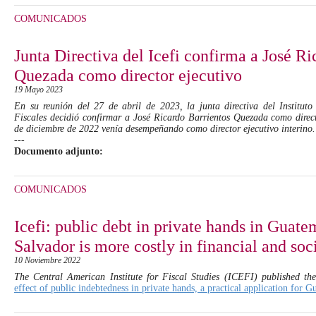
COMUNICADOS
Junta Directiva del Icefi confirma a José Ri
Quezada como director ejecutivo
19 Mayo 2023
En su reunión del 27 de abril de 2023, la junta directiva del Institut
Fiscales decidió confirmar a José Ricardo Barrientos Quezada como direct
de diciembre de 2022 venía desempeñando como director ejecutivo interino.
---
Documento adjunto:
COMUNICADOS
Icefi: public debt in private hands in Guate
Salvador is more costly in financial and soc
10 Noviembre 2022
The Central American Institute for Fiscal Studies (ICEFI) published the
effect of public indebtedness in private hands, a practical application for 