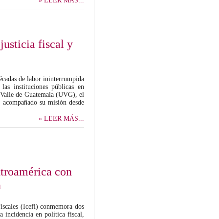
» LEER MÁS...
usticia fiscal y
écadas de labor ininterrumpida
 las instituciones públicas en
 Valle de Guatemala (UVG), el
an acompañado su misión desde
» LEER MÁS...
ntroamérica con
n
iscales (Icefi) conmemora dos
 incidencia en política fiscal,