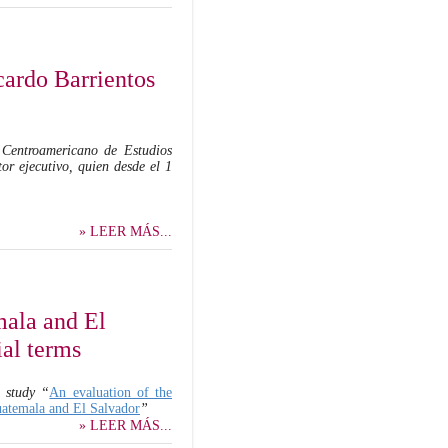
cardo Barrientos
o Centroamericano de Estudios
or ejecutivo, quien desde el 1
» LEER MÁS...
mala and El
ial terms
 study
“
An evaluation of the
Guatemala and El Salvador
”
» LEER MÁS...