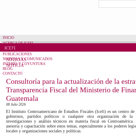
Pasar al contenido principal
Formulario de bú
Buscar
INICIO
ACERCA DE ICEFI
ICEFI
CUENTAS CLARAS
PUBLICACIONES
NOTICIAS Y COMUNICADOS
NOTICIAS
INTERÉS Y COYUNTURA
NOTICIA
BLOG
CONTACTO
Consultoría para la actualización de la estra
Transparencia Fiscal del Ministerio de Fina
Guatemala
08 Julio 2026
El Instituto Centroamericano de Estudios Fiscales (Icefi) es un centro d
gobiernos, partidos políticos o cualquier otra organización de la 
investigaciones y análisis técnicos en materia fiscal en Centroamérica
asesoría y capacitación sobre estos temas, especialmente a los poderes legis
locales y organizaciones sociales y políticas.