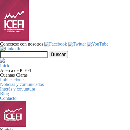
Pasar al contenido principal
Conéctese con nosotros
Formulario de búsqueda
Buscar
Inicio
Acerca de ICEFI
Cuentas Claras
Publicaciones
Noticias y comunicados
Interés y coyuntura
Blog
Contacto
Noticia