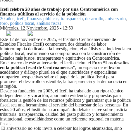
Icefi celebra 20 años de trabajo por una Centroamérica con
finanzas públicas al servicio de la población
20 años
,
icefi
,
finanzas públicas
,
transparecia
,
desarrollo
,
aniversario
,
foro
,
política fiscal
,
análisis fiscal
Miércoles, 12 Noviembre, 2025 - 12:59
Share on Facebook
Tweet Widget
Linkedin Share Button
Este 12 de noviembre de 2025, el Instituto Centroamericano de
Estudios Fiscales (Icefi) conmemora dos décadas de labor
ininterrumpida dedicada a la investigación, el análisis y la incidencia en
política fiscal, reafirmando su compromiso con la construcción de
Estados más justos, transparentes y equitativos en Centroamérica.
En el marco de este aniversario, el Icefi celebra el
Foro “Los desafíos
en la política fiscal de Centroamérica”
, un espacio de reflexión
académica y diálogo plural en el que autoridades y especialistas
comparten perspectivas sobre el papel de la política fiscal para
promover el desarrollo sostenible, la transparencia y la democracia en
la región.
Desde su fundación en 2005, el Icefi ha trabajado con rigor técnico,
independencia y vocación, aportando evidencia y propuestas para
fortalecer la gestión de los recursos públicos y garantizar que la política
fiscal sea una herramienta al servicio del bienestar de las personas. En
estos 20 años, el Instituto ha acompañado debates clave sobre justicia
tributaria, transparencia, calidad del gasto público y fortalecimiento
institucional, consolidándose como un referente regional en materia
fiscal.
El aniversario no solo invita a celebrar los logros alcanzados, sino