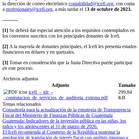
la dirección de correo electrónico
contabilidad@icefi.org
, con copia
a
profesionales@icefi.org
, a más tardar el 1
3 de octubre de 2023.
----------
[1]
Se deberá dar especial atención a los requisitos contemplados en
los convenios suscritos con los principales donantes de Icefi.
[2]
A la mayoría de donantes principales, el Icefi les presenta estados
financieros en dólares y en quetzales.
[3]
Tomar en consideración que la Junta Directiva puede participar
en este proceso.
Archivos adjuntos
Adjunto
Tamaño
icefi_-_tdr_-
299.84
_contratacion_de_servicios_de_auditoria_externa.pdf
KB
Temas relacionados
Consultoría para la actualización de la estrategia de Transparencia
Fiscal del Ministerio de Finanzas Públicas de Guatemala
Guatemala: Indicadores de la inversión pública en las niñas, los
niños y los adolescentes al 31 de marzo de 2026.
El Icefi recomienda al Congreso de la República sustentar la
aprobación de legislación de interés fiscal con análisis riguroso y