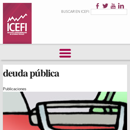
Pasar al
contenido
Formulario de
Buscar
BUSCAR EN ICEFI:
principal
búsqueda
deuda pública
Publicaciones