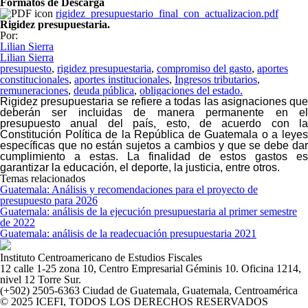
Formatos de Descarga
rigidez_presupuestario_final_con_actualizacion.pdf
Rigidez presupuestaria.
Por:
Lilian Sierra
Lilian Sierra
presupuesto
,
rigidez presupuestaria
,
compromiso del gasto
,
aportes
constitucionales
,
aportes institucionales
,
Ingresos tributarios
,
remuneraciones
,
deuda pública
,
obligaciones del estado.
Rigidez presupuestaria se refiere a todas las asignaciones que
deberán ser incluidas de manera permanente en el
presupuesto anual del país, esto, de acuerdo con la
Constitución Política de la República de Guatemala o a leyes
específicas que no están sujetos a cambios y que se debe dar
cumplimiento a estas. La finalidad de estos gastos es
garantizar la educación, el deporte, la justicia, entre otros.
Temas relacionados
Guatemala: Análisis y recomendaciones para el proyecto de
presupuesto para 2026
Guatemala: análisis de la ejecución presupuestaria al primer semestre
de 2022
Guatemala: análisis de la readecuación presupuestaria 2021
Instituto Centroamericano de Estudios Fiscales
12 calle 1-25 zona 10, Centro Empresarial Géminis 10. Oficina 1214,
nivel 12 Torre Sur.
(+502) 2505-6363 Ciudad de Guatemala, Guatemala, Centroamérica
© 2025 ICEFI, TODOS LOS DERECHOS RESERVADOS