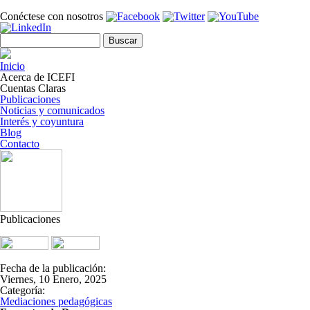
Pasar al contenido principal
Conéctese con nosotros
Formulario de búsqueda
Buscar
Inicio
Acerca de ICEFI
Cuentas Claras
Publicaciones
Noticias y comunicados
Interés y coyuntura
Blog
Contacto
Publicaciones
Tweet Widget
Linkedin Share Button
Fecha de la publicación:
Viernes, 10 Enero, 2025
Categoría:
Mediaciones pedagógicas