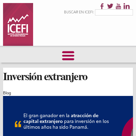
Pasar al
contenido
Formulario de
Buscar
BUSCAR EN ICEFI:
principal
búsqueda
Inversión extranjero
Blog