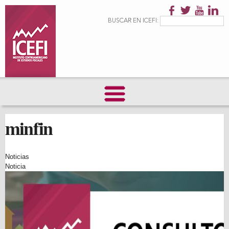
Pasar al
contenido
Formulario de
Buscar
BUSCAR EN ICEFI:
principal
búsqueda
minfin
Noticias
Noticia