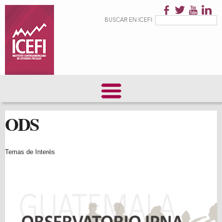
Pasar al
contenido
Formulario de
Buscar
BUSCAR EN ICEFI:
principal
búsqueda
ODS
Temas de Interés