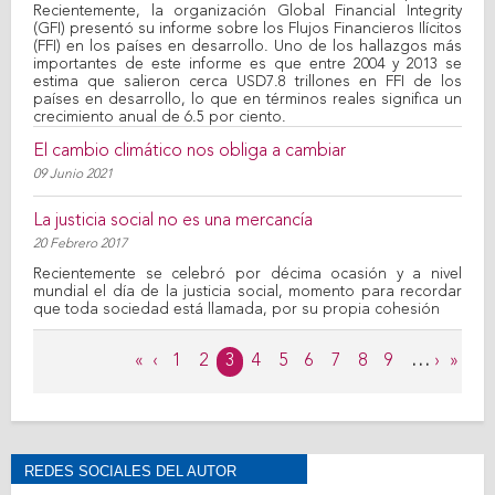
Recientemente, la organización Global Financial Integrity
(GFI) presentó su informe sobre los Flujos Financieros Ilícitos
(FFI) en los países en desarrollo. Uno de los hallazgos más
importantes de este informe es que entre 2004 y 2013 se
estima que salieron cerca USD7.8 trillones en FFI de los
países en desarrollo, lo que en términos reales significa un
crecimiento anual de 6.5 por ciento.
El cambio climático nos obliga a cambiar
09 Junio 2021
La justicia social no es una mercancía
20 Febrero 2017
Recientemente se celebró por décima ocasión y a nivel
mundial el día de la justicia social, momento para recordar
que toda sociedad está llamada, por su propia cohesión
Páginas
«
‹
1
2
3
4
5
6
7
8
9
…
›
»
REDES SOCIALES DEL AUTOR