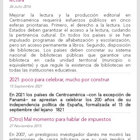
lectura
26 Julio 2016
Mejorar la lectura y la producción editorial en
Centroamérica requerirá esfuerzos públicos en cinco
esferas prioritarias. Primero, el derecho a la lectura. Los
Estados deben garantizar el acceso a la lectura, cuidando
la pertinencia cultural. En todos los países sí se han
impulsado programas de alfabetización y escolarización,
pero sin acceso permanente a libros. Segundo, disposición
de bibliotecas. Los países deben concretar su sistema
nacional de bibliotecas públicas que garantice una
biblioteca en cada unidad territorial (municipio o
equivalente) y que regule la existencia de bibliotecas en
todas las instituciones educativas.
2021: poco para celebrar, mucho por construir
15 Septiembre 2021
En 2021 los países de Centroamérica –con la excepción de
Panamá− se aprestan a celebrar los 200 años de su
independencia política de España, formalizada el 15 de
septiembre del lejano 1821
(Otro) Mal momento para hablar de impuestos
27 Noviembre 2015
En 2007, un prestigioso investigador danés me mostró las
estimaciones de carga tributaria que su país tendría al