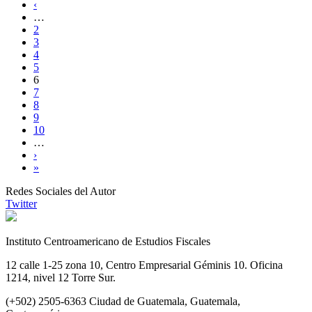
‹
Páginas
…
2
3
4
5
6
7
8
9
10
…
›
»
Redes Sociales del Autor
Twitter
Instituto Centroamericano de Estudios Fiscales
12 calle 1-25 zona 10, Centro Empresarial Géminis 10. Oficina
1214, nivel 12 Torre Sur.
(+502) 2505-6363 Ciudad de Guatemala, Guatemala,