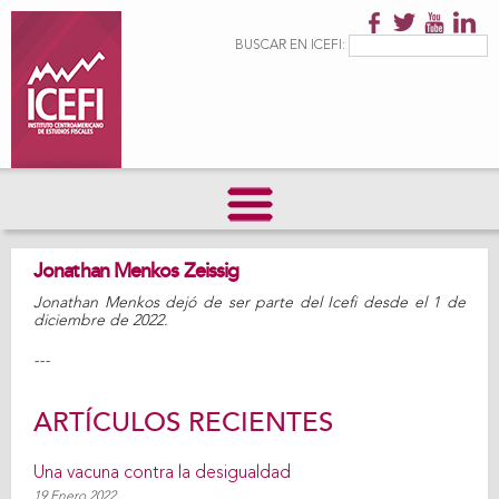
Pasar al
contenido
Formulario de
Buscar
BUSCAR EN ICEFI:
principal
búsqueda
Jonathan Menkos Zeissig
Jonathan Menkos dejó de ser parte del Icefi desde el 1 de
diciembre de 2022.
---
ARTÍCULOS RECIENTES
Una vacuna contra la desigualdad
19 Enero 2022