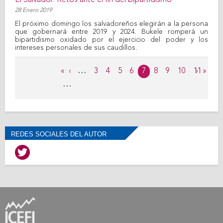
El Salvador: Retos ante el fin del bipartidismo
28 Enero 2019
El próximo domingo los salvadoreños elegirán a la persona
que gobernará entre 2019 y 2024. Bukele romperá un
bipartidismo oxidado por el ejercicio del poder y los
intereses personales de sus caudillos.
Páginas
«
‹
…
3
4
5
6
7
8
9
10
11
›
»
…
REDES SOCIALES DEL AUTOR