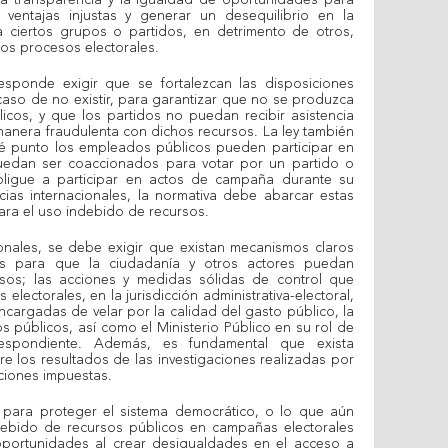
 la transparencia y la igualdad de oportunidades para
 ventajas injustas y generar un desequilibrio en la
 a ciertos grupos o partidos, en detrimento de otros,
los procesos electorales.
esponde exigir que se fortalezcan las disposiciones
caso de no existir, para garantizar que no se produzca
icos, y que los partidos no puedan recibir asistencia
manera fraudulenta con dichos recursos. La ley también
é punto los empleados públicos pueden participar en
dan ser coaccionados para votar por un partido o
obligue a participar en actos de campaña durante su
ncias internacionales, la normativa debe abarcar estas
para el uso indebido de recursos.
onales, se debe exigir que existan mecanismos claros
os para que la ciudadanía y otros actores puedan
sos; las acciones y medidas sólidas de control que
electorales, en la jurisdicción administrativa-electoral,
ncargadas de velar por la calidad del gasto público, la
ios públicos, así como el Ministerio Público en su rol de
respondiente. Además, es fundamental que exista
re los resultados de las investigaciones realizadas por
nciones impuestas.
 para proteger el sistema democrático, o lo que aún
debido de recursos públicos en campañas electorales
oportunidades al crear desigualdades en el acceso a