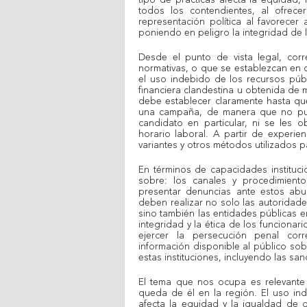
tipo de prácticas afecta la equidad,
todos los contendientes, al ofrecer
representación política al favorecer
poniendo en peligro la integridad de 
Desde el punto de vista legal, corr
normativas, o que se establezcan en 
el uso indebido de los recursos públ
financiera clandestina u obtenida de 
debe establecer claramente hasta qu
una campaña, de manera que no pue
candidato en particular, ni se les 
horario laboral. A partir de experie
variantes y otros métodos utilizados 
En términos de capacidades instituci
sobre: los canales y procedimient
presentar denuncias ante estos abu
deben realizar no solo las autoridades 
sino también las entidades públicas e
integridad y la ética de los funcionar
ejercer la persecución penal cor
información disponible al público sob
estas instituciones, incluyendo las sa
El tema que nos ocupa es relevante
queda de él en la región. El uso in
afecta la equidad y la igualdad de 