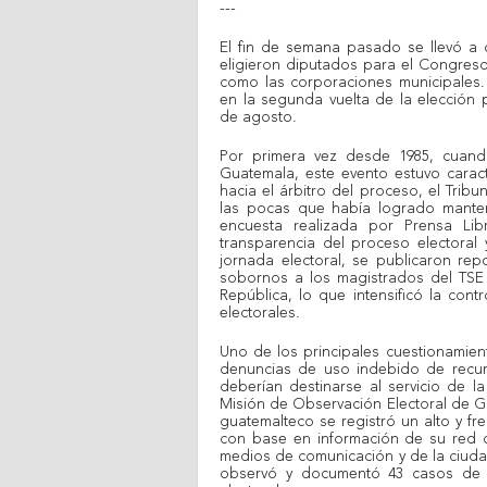
---
El fin de semana pasado se llevó a 
eligieron diputados para el Congreso
como las corporaciones municipales.
en la segunda vuelta de la elección 
de agosto.
Por primera vez desde 1985, cuan
Guatemala, este evento estuvo carac
hacia el árbitro del proceso, el Tribu
las pocas que había logrado manten
encuesta realizada por Prensa Lib
transparencia del proceso electoral
jornada electoral, se publicaron re
sobornos a los magistrados del TSE 
República, lo que intensificó la con
electorales.
Uno de los principales cuestionamient
denuncias de uso indebido de recur
deberían destinarse al servicio de l
Misión de Observación Electoral de G
guatemalteco se registró un alto y fr
con base en información de su red d
medios de comunicación y de la ciuda
observó y documentó 43 casos de 