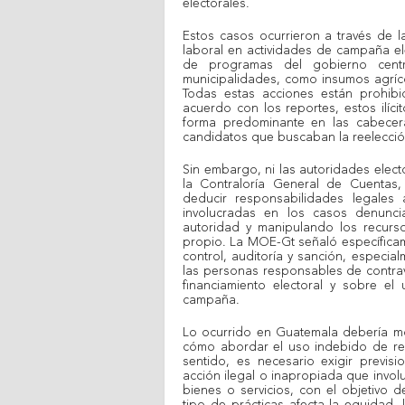
electorales.
Estos casos ocurrieron a través de l
laboral en actividades de campaña el
de programas del gobierno cent
municipalidades, como insumos agríco
Todas estas acciones están prohibid
acuerdo con los reportes, estos ilíc
forma predominante en las cabecera
candidatos que buscaban la reelecció
Sin embargo, ni las autoridades electo
la Contraloría General de Cuentas, 
deducir responsabilidades legales 
involucradas en los casos denunc
autoridad y manipulando los recurso
propio. La MOE-Gt señaló específicam
control, auditoría y sanción, especia
las personas responsables de contrav
financiamiento electoral y sobre e
campaña.
Lo ocurrido en Guatemala debería mot
cómo abordar el uso indebido de rec
sentido, es necesario exigir previsi
acción ilegal o inapropiada que involu
bienes o servicios, con el objetivo d