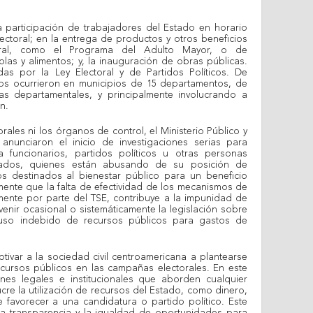
a participación de trabajadores del Estado en horario
ectoral; en la entrega de productos y otros beneficios
ral, como el Programa del Adulto Mayor, o de
las y alimentos; y, la inauguración de obras públicas.
as por la Ley Electoral y de Partidos Políticos. De
itos ocurrieron en municipios de 15 departamentos, de
s departamentales, y principalmente involucrando a
n.
rales ni los órganos de control, el Ministerio Público y
anunciaron el inicio de investigaciones serias para
a funcionarios, partidos políticos u otras personas
iados, quienes están abusando de su posición de
s destinados al bienestar público para un beneficio
ente que la falta de efectividad de los mecanismos de
lmente por parte del TSE, contribuye a la impunidad de
enir ocasional o sistemáticamente la legislación sobre
l uso indebido de recursos públicos para gastos de
ivar a la sociedad civil centroamericana a plantearse
ursos públicos en las campañas electorales. En este
ones legales e institucionales que aborden cualquier
cre la utilización de recursos del Estado, como dinero,
e favorecer a una candidatura o partido político. Este