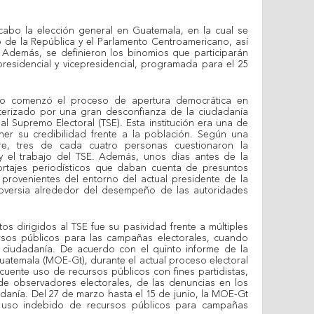
cabo la elección general en Guatemala, en la cual se
 de la República y el Parlamento Centroamericano, así
 Además, se definieron los binomios que participarán
presidencial y vicepresidencial, programada para el 25
do comenzó el proceso de apertura democrática en
terizado por una gran desconfianza de la ciudadanía
nal Supremo Electoral (TSE). Esta institución era una de
er su credibilidad frente a la población. Según una
re, tres de cada cuatro personas cuestionaron la
 y el trabajo del TSE. Además, unos días antes de la
portajes periodísticos que daban cuenta de presuntos
provenientes del entorno del actual presidente de la
troversia alrededor del desempeño de las autoridades
os dirigidos al TSE fue su pasividad frente a múltiples
sos públicos para las campañas electorales, cuando
a ciudadanía. De acuerdo con el quinto informe de la
uatemala (MOE-Gt), durante el actual proceso electoral
ecuente uso de recursos públicos con fines partidistas,
e observadores electorales, de las denuncias en los
danía. Del 27 de marzo hasta el 15 de junio, la MOE-Gt
uso indebido de recursos públicos para campañas