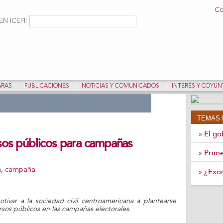
Pasar al
Co
contenido
ulario de búsqueda
Buscar
N ICEFI:
principal
ARAS
PUBLICACIONES
NOTICIAS Y COMUNICADOS
INTERÉS Y COYU
TEMAS 
El go
»
sos públicos para campañas
Prime
»
a
,
campaña
¿Exon
»
ivar a la sociedad civil centroamericana a plantearse
sos públicos en las campañas electorales.