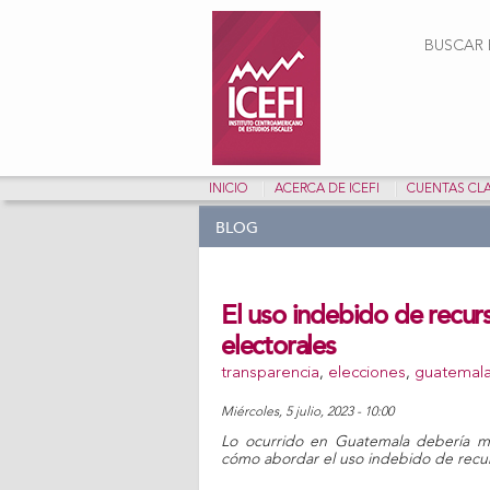
Form
BUSCAR E
INICIO
ACERCA DE ICEFI
CUENTAS CL
BLOG
El uso indebido de recur
electorales
transparencia
,
elecciones
,
guatemal
miércoles, 5 julio, 2023 - 10:00
Lo ocurrido en Guatemala debería mot
Share on Facebook
Tweet Widget
Linkedin Share Button
cómo abordar el uso indebido de recur