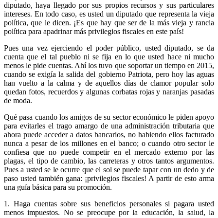
diputado, haya llegado por sus propios recursos y sus particulares
intereses. En todo caso, es usted un diputado que representa la vieja
política, que le dicen. ¡Es que hay que ser de la más vieja y rancia
política para apadrinar más privilegios fiscales en este país!
Pues una vez ejerciendo el poder público, usted diputado, se da
cuenta que el tal pueblo ni se fija en lo que usted hace ni mucho
menos le pide cuentas. Ahí los tuvo que soportar un tiempo en 2015,
cuando se exigía la salida del gobierno Patriota, pero hoy las aguas
han vuelto a la calma y de aquellos días de clamor popular solo
quedan fotos, recuerdos y algunas corbatas rojas y naranjas pasadas
de moda.
Qué pasa cuando los amigos de su sector económico le piden apoyo
para evitarles el trago amargo de una administración tributaria que
ahora puede acceder a datos bancarios, no habiendo ellos facturado
nunca a pesar de los millones en el banco; o cuando otro sector le
confiesa que no puede competir en el mercado externo por las
plagas, el tipo de cambio, las carreteras y otros tantos argumentos.
Pues a usted se le ocurre que el sol se puede tapar con un dedo y de
paso usted también gana: ¡privilegios fiscales! A partir de esto arma
una guía básica para su promoción.
1. Haga cuentas sobre sus beneficios personales si pagara usted
menos impuestos. No se preocupe por la educación, la salud, la