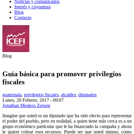
Noticias y comunicados
Interés y coyuntura
Blog
Contacto
Blog
Guía básica para promover privilegios
fiscales
guatemala
,
privilegios fiscales
,
alcaldes
,
diputados
Lunes, 20 Febrero, 2017 - 09:07
Jonathan Menkos Zeissig
Share on Facebook
Tweet Widget
Linkedin Share Button
Imagine que usted es un diputado que ha sido electo para representar
el poder del pueblo, pero en realidad, a quien tiene más cerca es a un
grupo económico particular que le ha financiado la campaña y ahora
le quiere cobrar esos recursos. Puede ser que usted mismo, como