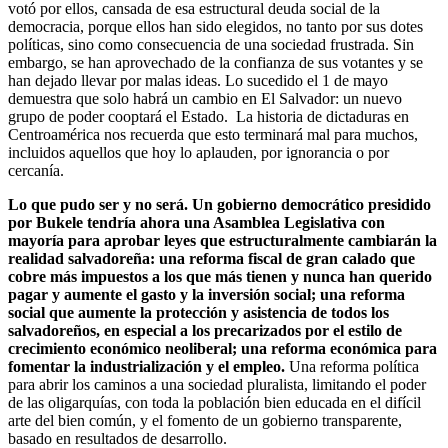
votó por ellos, cansada de esa estructural deuda social de la
democracia, porque ellos han sido elegidos, no tanto por sus dotes
políticas, sino como consecuencia de una sociedad frustrada. Sin
embargo, se han aprovechado de la confianza de sus votantes y se
han dejado llevar por malas ideas. Lo sucedido el 1 de mayo
demuestra que solo habrá un cambio en El Salvador: un nuevo
grupo de poder cooptará el Estado. La historia de dictaduras en
Centroamérica nos recuerda que esto terminará mal para muchos,
incluidos aquellos que hoy lo aplauden, por ignorancia o por
cercanía.
Lo que pudo ser y no será. Un gobierno democrático presidido
por Bukele tendría ahora una Asamblea Legislativa con
mayoría para aprobar leyes que estructuralmente cambiarán la
realidad salvadoreña: una reforma fiscal de gran calado que
cobre más impuestos a los que más tienen y nunca han querido
pagar y aumente el gasto y la inversión social; una reforma
social que aumente la protección y asistencia de todos los
salvadoreños, en especial a los precarizados por el estilo de
crecimiento económico neoliberal; una reforma económica para
fomentar la industrialización y el empleo.
Una reforma política
para abrir los caminos a una sociedad pluralista, limitando el poder
de las oligarquías, con toda la población bien educada en el difícil
arte del bien común, y el fomento de un gobierno transparente,
basado en resultados de desarrollo.