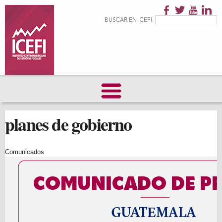
Pasar al
contenido
Formulario de
Buscar
BUSCAR EN ICEFI:
principal
búsqueda
planes de gobierno
Comunicados