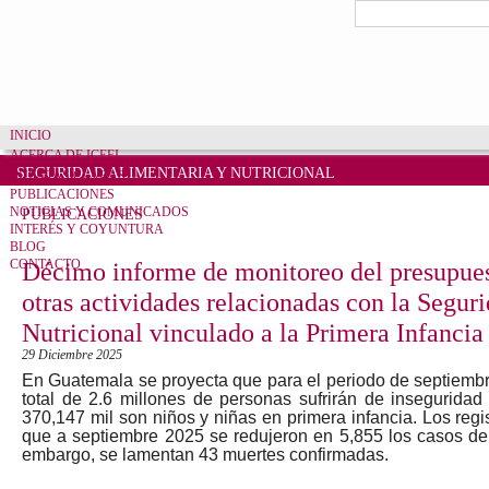
Pasar al contenido principal
Formulario de bú
Buscar
INICIO
ACERCA DE ICEFI
SEGURIDAD ALIMENTARIA Y NUTRICIONAL
CUENTAS CLARAS
PUBLICACIONES
NOTICIAS Y COMUNICADOS
PUBLICACIONES
INTERÉS Y COYUNTURA
BLOG
CONTACTO
Décimo informe de monitoreo del presupues
otras actividades relacionadas con la Segur
Nutricional vinculado a la Primera Infancia
29 Diciembre 2025
En Guatemala se proyecta que para el periodo de septiemb
total de 2.6 millones de personas sufrirán de inseguridad 
370,147 mil son niños y niñas en primera infancia. Los regis
que a septiembre 2025 se redujeron en 5,855 los casos de 
embargo, se lamentan 43 muertes confirmadas.