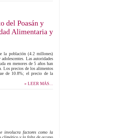
o del Poasán y
idad Alimentaria y
 la población (4.2 millones)
y adolescentes. Las autoridades
aguda en menores de 5 años han
 Los precios de los alimentos
ue de 10.8%; el precio de la
» LEER MÁS...
e involucra factores como la
 climático y la falta de acceso