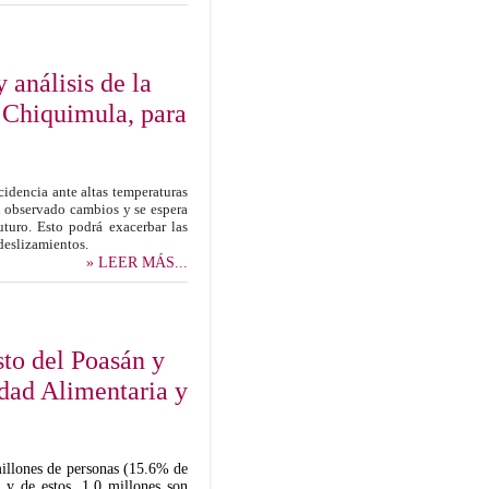
análisis de la
, Chiquimula, para
cidencia ante altas temperaturas
n observado cambios y se espera
uturo. Esto podrá exacerbar las
 deslizamientos.
» LEER MÁS...
to del Poasán y
idad Alimentaria y
illones de personas (15.6% de
, y de estos, 1.0 millones son