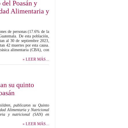
 del Poasán y
idad Alimentaria y
ones de personas (17.6% de la
 Guatemala. De esta población,
rtan al 30 de septiembre 2023,
tan 42 muertes por esta causa.
 básica alimentaria (CBA), con
» LEER MÁS...
an su quinto
Poasán
hildren, publicaron su Q
uinto
dad Alimentaria y Nutricional
aria y nutricional (SAN) en
» LEER MÁS...