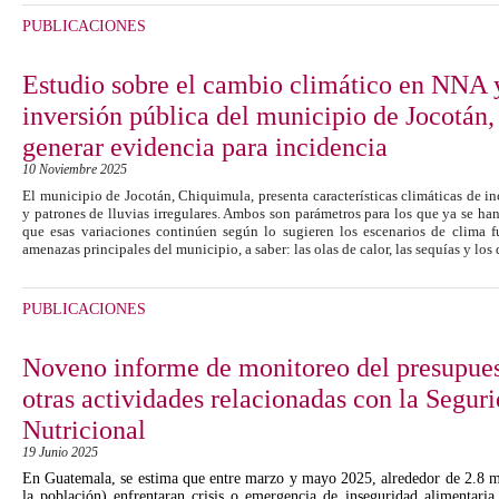
PUBLICACIONES
Estudio sobre el cambio climático en NNA y 
inversión pública del municipio de Jocotán
generar evidencia para incidencia
10 Noviembre 2025
El municipio de Jocotán, Chiquimula, presenta características climáticas de in
y patrones de lluvias irregulares. Ambos son parámetros para los que ya se ha
que esas variaciones continúen según lo sugieren los escenarios de clima f
amenazas principales del municipio, a saber: las olas de calor, las sequías y los
PUBLICACIONES
Noveno informe de monitoreo del presupues
otras actividades relacionadas con la Segur
Nutricional
19 Junio 2025
En Guatemala, se estima que entre marzo y mayo 2025, alrededor de 2.8 m
la población) enfrentaran crisis o emergencia de inseguridad alimentaria