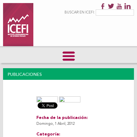
Pasar al
contenido
Formulario de
Buscar
BUSCAR EN ICEFI:
principal
búsqueda
PUBLICACIONES
Fecha de la publicación:
Domingo, 1 Abril, 2012
Categoría: