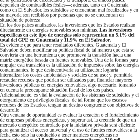
dependen de combustibles fósiles—; además, tanto en Guatemala
como en El Salvador, los subsidios se encuentran mal focalizados y en
su mayoría son recibidos por personas que no se encuentran en
situación de pobreza.
En los dos países analizados, las inversiones que los Estados realizan
directamente en energías renovables son mínimas.
Las inversiones
específicas en este tipo de energías solo representan un 5.1% del
total del GPE en Guatemala y 11.9% en El Salvador.
Es evidente que para tener resultados diferentes, Guatemala y El
Salvador, deben modificar su política fiscal de tal manera que esta se
convierta en una herramienta que promueva la transición hacia una
matriz energética basada en fuentes renovables. Una de la formas para
empujar esta transición es la utilización de impuestos sobre las energías
contaminantes, lo que desincentivaría su utilización; lograría
internalizar los costos ambientales y sociales de su uso; y, permitiría
recaudar recursos que podrían ser utilizados para financiar mayores
inversiones públicas en energías renovables, algo necesario, tomando
en cuenta la preocupante situación fiscal de los dos países.
Adicionalmente, es vital la evaluación de los sistemas de subsidios y el
otorgamiento de privilegios fiscales, de tal forma que los escasos
recursos de los Estados, tengan un destino congruente con objetivos de
desarrollo.
Otra ventana de oportunidad es evaluar la creación o el fortalecimiento
de empresas públicas energéticas, y superar así, la creencia de que un
mercado energético controlado por la iniciativa privada será eficiente
para garantizar el acceso universal y el uso de fuentes renovables; a la
fecha esto solo ha conducido a tener matrices energéticas no
renovables y a que
1.5 millones de guatemaltecos y 310 mil