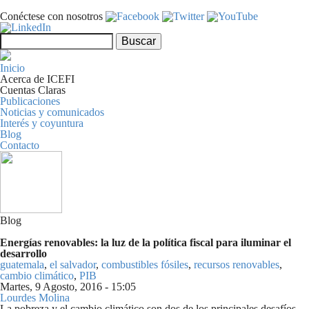
Pasar al contenido principal
Conéctese con nosotros
Formulario de búsqueda
Buscar
Inicio
Acerca de ICEFI
Cuentas Claras
Publicaciones
Noticias y comunicados
Interés y coyuntura
Blog
Contacto
Blog
Energías renovables: la luz de la política fiscal para iluminar el
desarrollo
guatemala
,
el salvador
,
combustibles fósiles
,
recursos renovables
,
cambio climático
,
PIB
Martes, 9 Agosto, 2016 - 15:05
Lourdes Molina
Share on Facebook
Tweet Widget
Linkedin Share Button
La pobreza y el cambio climático son dos de los principales desafíos