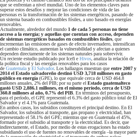
que se enfrentan a nivel mundial. Uno de los elementos claves para
superar estos desafíos y mejorar las condiciones de vida de las
personas es la transformación de los sistemas energéticos, pasando de
un sistema basado en combustibles fósiles, a uno basado en energías
renovables.
Actualmente, alrededor del mundo
1 de cada 5 personas no tiene
acceso a la energía; y aquellas que cuentan con acceso, dependen
de sistemas energéticos basados en combustibles fósiles
, que
incrementan las emisiones de gases de efecto invernadero, intensifican
el cambio climático, aumentan la vulnerabilidad y afectan a quienes
dependen directamente de los sistemas naturales para sobrevivir.
Un reciente estudio publicado por Icefi e
Hivos
, analiza la relación de
la política fiscal y las energías renovables para los casos
de
Guatemala
y
El Salvador
. Los hallazgos muestran que
entre 2007 y
2014 el Estado salvadoreño destinó USD 3,718 millones en gasto
público en energía
(GPE), lo que equivale cerca de USD 464.8
millones anuales, 2% del PIB; por su parte el
Estado guatemalteco
gastó USD 2,886.1 millones, en el mismo período, cerca de USD
360.8 millones al año, 0.7% del PIB
. En términos del presupuesto,
para el período, el GPE representó el 6.3% del gasto público total de El
Salvador y el 4.1% para Guatemala.
En ambos casos, los subsidios constituyen el principal destino. En El
Salvador, los subsidios al transporte, gas propano y electricidad, han
representado el 58.1% del GPE; mientras que en Guatemala el 45%,
formado por el subsidio al transporte y la electricidad. Es decir, que
indirectamente, el Estado, por medio de estas erogaciones ha estado
subsidiando el uso de fuentes no renovables de energía –la mayor parte
de la generación de electricidad y el transporte de ambos países,