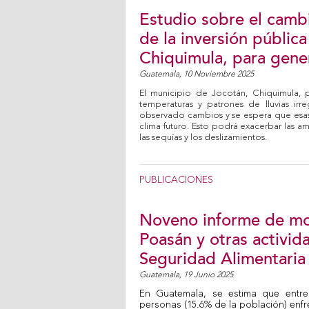
Estudio sobre el cambi
de la inversión públic
Chiquimula, para gener
Guatemala,
10 Noviembre 2025
El municipio de Jocotán, Chiquimula, pr
temperaturas y patrones de lluvias ir
observado cambios y se espera que esas 
clima futuro. Esto podrá exacerbar las am
las sequías y los deslizamientos.
PUBLICACIONES
Noveno informe de mo
Poasán y otras activid
Seguridad Alimentaria 
Guatemala,
19 Junio 2025
En Guatemala, se estima que entre
personas (15.6% de la población) enfr