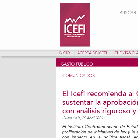
Form
BUSCAR E
INICIO
ACERCA DE ICEFI
CUENTAS CL
GASTO PÚBLICO
COMUNICADOS
El Icefi recomienda al
sustentar la aprobación
con análisis riguroso y
Guatemala,
29 Abril 2026
El Instituto Centroamericano de Estud
proliferación de iniciativas de ley y 
con impacto en la política fiscal, e