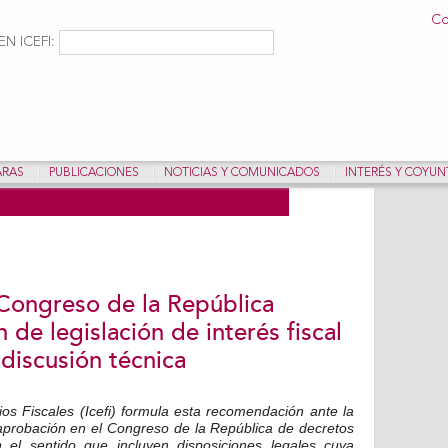
Pasar al
Co
contenido
ulario de búsqueda
Buscar
N ICEFI:
principal
ARAS
PUBLICACIONES
NOTICIAS Y COMUNICADOS
INTERÉS Y COYU
 Congreso de la República
 de legislación de interés fiscal
 discusión técnica
ios Fiscales (Icefi) formula esta recomendación ante la
la aprobación en el Congreso de la República de decretos
n el sentido que incluyen disposiciones legales cuya