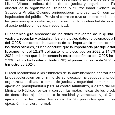
Liliana Villatoro, editora del equipo de justicia y seguridad de P
director de la organización Diálogos; y el Procurador General d
Saavedra Pinetta. Quienes enriquecieron la presentación con ap
inquietudes del público. Previo al cierre se tuvo un intercambio de
las personas que asistieron, donde se tuvo la oportunidad de ext
al gasto público en justicia y seguridad.
El contenido giró alrededor de los datos relevantes de la quinta ed
vuelve a recopilar y actualizar los principales datos relacionados a
del GPJS, ofreciendo indicadores de su importancia macroeconómic
los datos oficiales, el Icefi concluye que la importancia presupues
ligeramente, del 12.2% del gasto total ejecutado en 2022 a 14.8
2024, mientras que la importancia macroeconómica del GPJS ha d
2.3% del producto interno bruto (PIB) al primer trimestre de 2023 
trimestre de 2024.
El Icefi recomienda a las entidades de la administración central iden
la desaceleración en el ritmo de su ejecución presupuestaria del
organizada dedicada a temas de justicia y seguridad, tomar nota 
ejecución presupuestaria para el control telemático, a cargo del Mi
Ministerio Público, revisar y corregir las metas físicas de los pro
de denuncias, ajustándolos a la realidad y veracidad; y, al Orga
ejecución de las metas físicas de los 28 productos que mues
ejecución financiera normal.