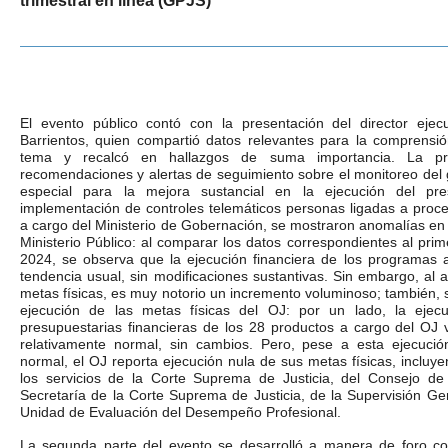
trimestral en línea (GPJS)
El evento público contó con la presentación del director ejecut
Barrientos, quien compartió datos relevantes para la comprensión
tema y recalcó en hallazgos de suma importancia. La pr
recomendaciones y alertas de seguimiento sobre el monitoreo del 
especial para la mejora sustancial en la ejecución del pr
implementación de controles telemáticos personas ligadas a proce
a cargo del Ministerio de Gobernación, se mostraron anomalías en 
Ministerio Público: al comparar los datos correspondientes al pri
2024, se observa que la ejecución financiera de los programas 
tendencia usual, sin modificaciones sustantivas. Sin embargo, al a
metas físicas, es muy notorio un incremento voluminoso; también, 
ejecución de las metas físicas del OJ: por un lado, la ejec
presupuestarias financieras de los 28 productos a cargo del OJ
relativamente normal, sin cambios. Pero, pese a esta ejecución
normal, el OJ reporta ejecución nula de sus metas físicas, incluy
los servicios de la Corte Suprema de Justicia, del Consejo de 
Secretaría de la Corte Suprema de Justicia, de la Supervisión Ge
Unidad de Evaluación del Desempeño Profesional.
La segunda parte del evento se desarrolló a manera de foro c