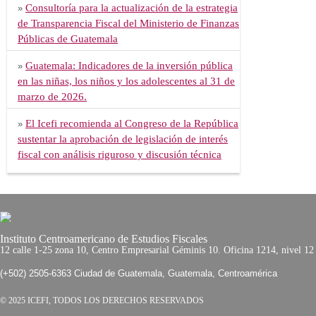
Consultoría para la actualización de la estrategia
»
de Transparencia Fiscal del Ministerio de Finanzas
Públicas de Guatemala
Guatemala: Indicadores de la inversión pública
»
en las niñas, los niños y los adolescentes al 31 de
marzo de 2026.
El Icefi recomienda al Congreso de la República
»
sustentar la aprobación de legislación de interés
fiscal con análisis riguroso y discusión técnica
Instituto Centroamericano de Estudios Fiscales
12 calle 1-25 zona 10, Centro Empresarial Géminis 10. Oficina 1214, nivel 12
(+502) 2505-6363 Ciudad de Guatemala, Guatemala, Centroamérica
© 2025 ICEFI, TODOS LOS DERECHOS RESERVADOS