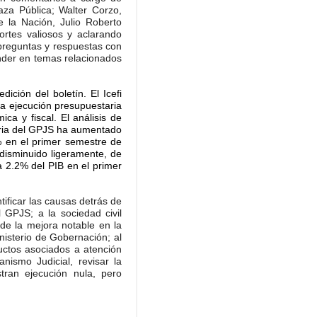
laza Pública; Walter Corzo,
e la Nación, Julio Roberto
ortes valiosos y aclarando
 preguntas y respuestas con
ender en temas relacionados
ición del boletín. El Icefi
 la ejecución presupuestaria
a y fiscal. El análisis de
taria del GPJS ha aumentado
% en el primer semestre de
isminuido ligeramente, de
a 2.2% del PIB en el primer
tificar las causas detrás de
 GPJS; a la sociedad civil
de la mejora notable en la
nisterio de Gobernación; al
ductos asociados a atención
nismo Judicial, revisar la
tran ejecución nula, pero