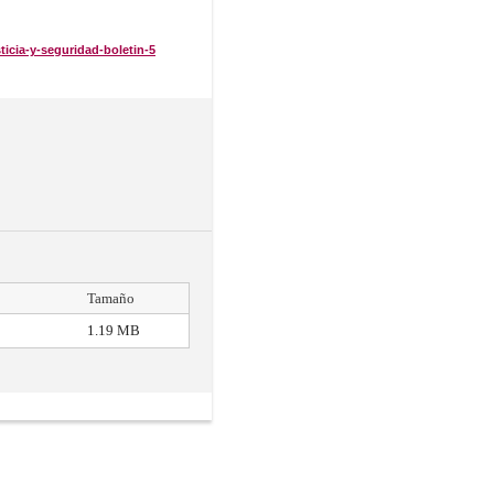
ticia-y-seguridad-boletin-5
Tamaño
1.19 MB