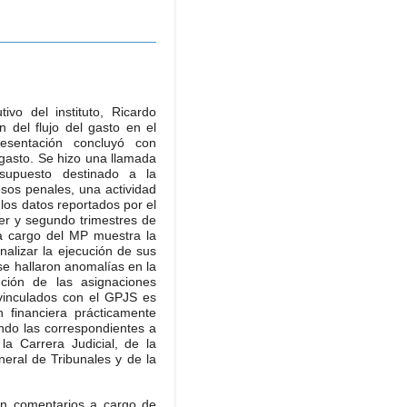
ivo del instituto, Ricardo
 del flujo del gasto en el
esentación concluyó con
gasto. Se hizo una llamada
esupuesto destinado a la
sos penales, una actividad
los datos reportados por el
mer y segundo trimestres de
a cargo del MP muestra la
nalizar la ejecución de sus
se hallaron anomalías en la
ución de las asignaciones
 vinculados con el GPJS es
 financiera prácticamente
endo las correspondientes a
la Carrera Judicial, de la
neral de Tribunales y de la
on comentarios a cargo de