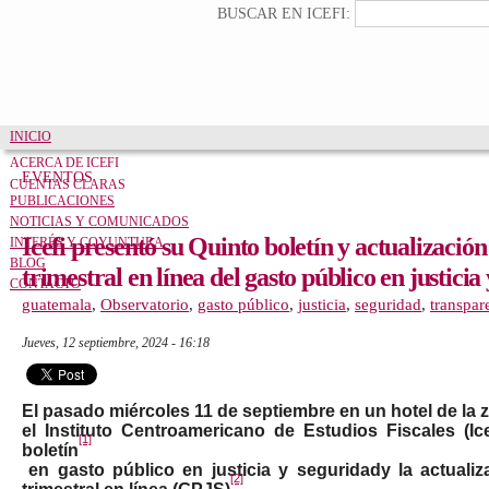
Formulario de búsque
Buscar
BUSCAR EN ICEFI:
INICIO
ACERCA DE ICEFI
EVENTOS
CUENTAS CLARAS
PUBLICACIONES
NOTICIAS Y COMUNICADOS
Icefi presentó su Quinto boletín y actualizació
INTERÉS Y COYUNTURA
BLOG
trimestral en línea del gasto público en justicia
CONTACTO
guatemala
,
Observatorio
,
gasto público
,
justicia
,
seguridad
,
transpar
jueves, 12 septiembre, 2024 - 16:18
El pasado miércoles 11 de septiembre en un hotel de la z
el Instituto Centroamericano de Estudios Fiscales (Ice
[1]
boletín
e
n gasto público en justicia y seguridad
y la actuali
[2]