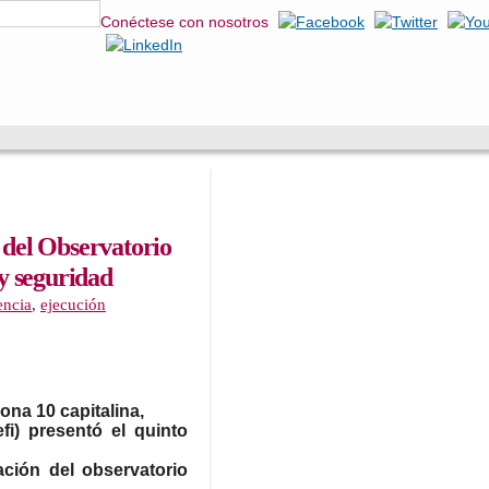
da
Pasar al
Conéctese con nosotros
contenido
principal
n del Observatorio
 y seguridad
encia
,
ejecución
ona 10 capitalina,
fi) presentó el quinto
zación del observatorio