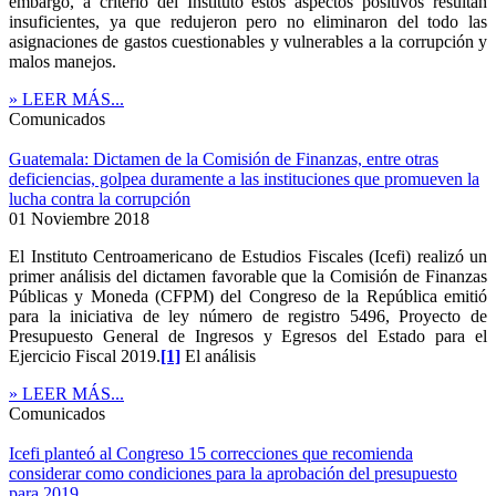
embargo, a criterio del Instituto estos aspectos positivos resultan
insuficientes, ya que redujeron pero no eliminaron del todo las
asignaciones de gastos cuestionables y vulnerables a la corrupción y
malos manejos.
» LEER MÁS...
Comunicados
Guatemala: Dictamen de la Comisión de Finanzas, entre otras
deficiencias, golpea duramente a las instituciones que promueven la
lucha contra la corrupción
01 Noviembre 2018
El Instituto Centroamericano de Estudios Fiscales (Icefi) realizó un
primer análisis del dictamen favorable que la Comisión de Finanzas
Públicas y Moneda (CFPM) del Congreso de la República emitió
para la iniciativa de ley número de registro 5496, Proyecto de
Presupuesto General de Ingresos y Egresos del Estado para el
Ejercicio Fiscal 2019.
[1]
El análisis
» LEER MÁS...
Comunicados
Icefi planteó al Congreso 15 correcciones que recomienda
considerar como condiciones para la aprobación del presupuesto
para 2019