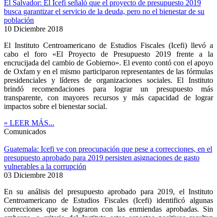
El Salvador: El Icefi señaló que el proyecto de presupuesto 2019
busca garantizar el servicio de la deuda, pero no el bienestar de su
población
10 Diciembre 2018
El Instituto Centroamericano de Estudios Fiscales (Icefi) llevó a
cabo el foro «El Proyecto de Presupuesto 2019 frente a la
encrucijada del cambio de Gobierno». El evento contó con el apoyo
de Oxfam y en el mismo participaron representantes de las fórmulas
presidenciales y líderes de organizaciones sociales. El Instituto
brindó recomendaciones para lograr un presupuesto más
transparente, con mayores recursos y más capacidad de lograr
impactos sobre el bienestar social.
» LEER MÁS...
Comunicados
Guatemala: Icefi ve con preocupación que pese a correcciones, en el
presupuesto aprobado para 2019 persisten asignaciones de gasto
vulnerables a la corrupción
03 Diciembre 2018
En su análisis del presupuesto aprobado para 2019, el Instituto
Centroamericano de Estudios Fiscales (Icefi) identificó algunas
correcciones que se lograron con las enmiendas aprobadas. Sin